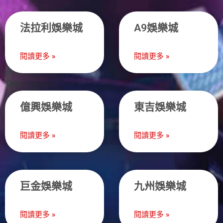
法拉利娛樂城
A9娛樂城
閱讀更多 »
閱讀更多 »
億興娛樂城
東吉娛樂城
閱讀更多 »
閱讀更多 »
巨金娛樂城
九州娛樂城
閱讀更多 »
閱讀更多 »