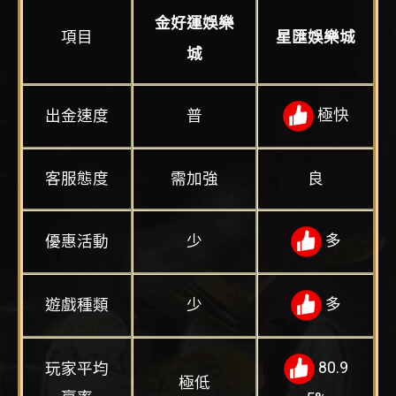
金好運
娛樂
項目
星匯娛樂城
城
極快
出金速度
普
客服態度
需加強
良
多
優惠活動
少
多
遊戲種類
少
80.9
玩家平均
極低