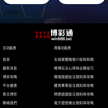
主功能表
頁尾功能表
首頁
全球實體賭場介紹與新聞
最新消息
賭博玩法心得與必勝技巧
博弈攻略
賭場遊戲投注規則與攻略
平台優惠
體育賽事投注規則與攻略
靠北博弈
棋牌遊戲投注規則與攻略
聯絡我們
電子遊藝機台規則與攻略