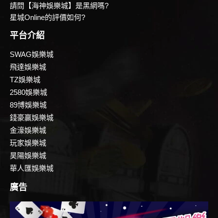
請問【海神娛樂城】是黑網嗎?
星城Online的評價如何?
平台介紹
SWAG娛樂城
飛達娛樂城
TZ娛樂城
2580娛樂城
89博娛樂城
錢豪贏娛樂城
金濠娛樂城
玩家娛樂城
昊陽娛樂城
華人匯娛樂城
廣告