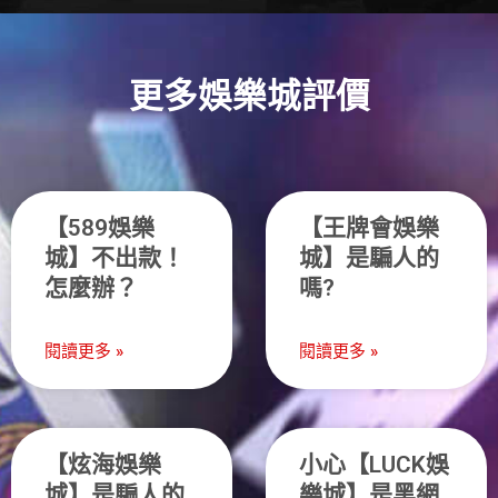
更多娛樂城評價
【589娛樂
【王牌會娛樂
城】不出款！
城】是騙人的
怎麼辦？
嗎?
閱讀更多 »
閱讀更多 »
【炫海娛樂
小心【LUCK娛
城】是騙人的
樂城】是黑網