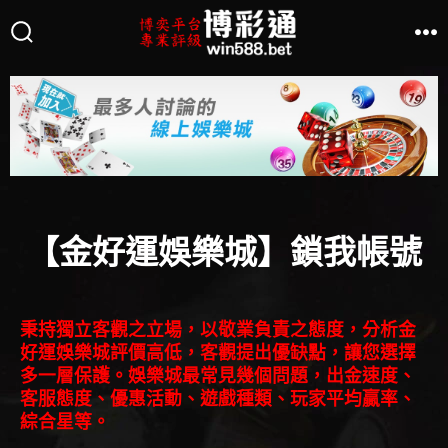
【金好運娛樂城】鎖我帳號
秉持獨立客觀之立場，以敬業負責之態度，分析金
好運
娛樂城評價高低，客觀提出優缺點，讓您選擇
多一層保護。娛樂城最常見幾個問題，出金速度、
客服態度、優惠活動、遊戲種類、玩家平均贏率、
綜合星等。