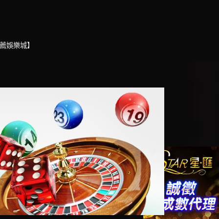
薦娛樂城】