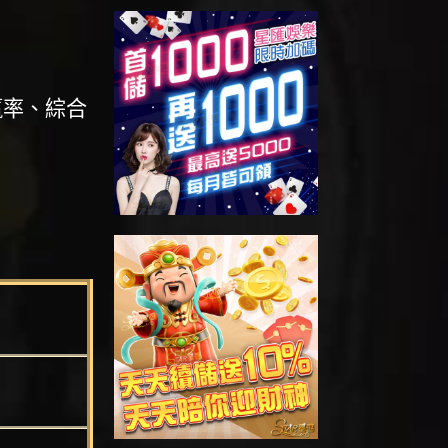
贏率、綜合