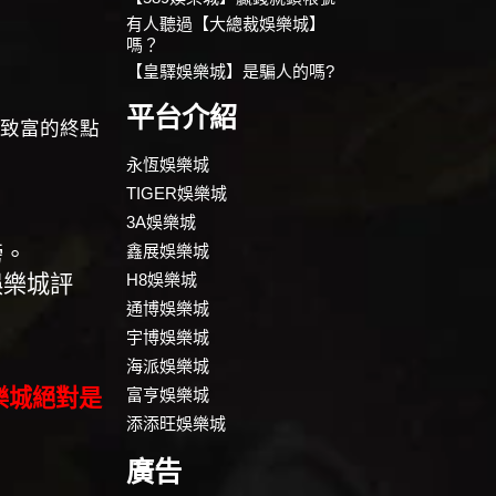
有人聽過【大總裁娛樂城】
嗎？
【皇驛娛樂城】是騙人的嗎?
平台介紹
致富的終點
永恆娛樂城
TIGER娛樂城
3A娛樂城
榜。
鑫展娛樂城
娛樂城評
H8娛樂城
通博娛樂城
宇博娛樂城
海派娛樂城
樂城絕對是
富亨娛樂城
添添旺娛樂城
廣告