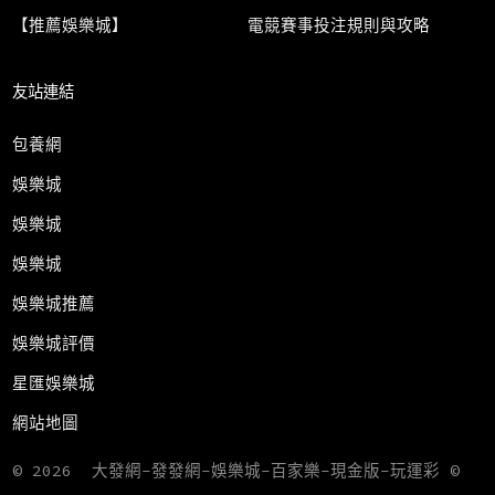
【推薦娛樂城】
電競賽事投注規則與攻略
友站連結
包養網
娛樂城
娛樂城
娛樂城
娛樂城推薦
娛樂城評價
星匯娛樂城
網站地圖
© 2026
大發網-發發網-娛樂城-百家樂-現金版-玩運彩 ©