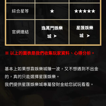
綜合星等
★
★★★★★
星匯娛樂
逸萬門
娛樂
官網連結
城
➤
➤
城
※ 以上的圖表是我們收集玩家資料、心得分析。
基本上如果想靠娛樂城賺一波，又不想遇到不出金
的，真的只能選擇星匯娛樂。
我們提供星匯娛樂城專屬發財金給您試玩看看。