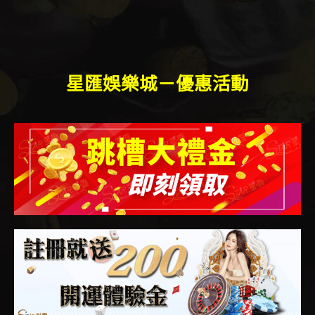
星匯娛樂城－優惠活動