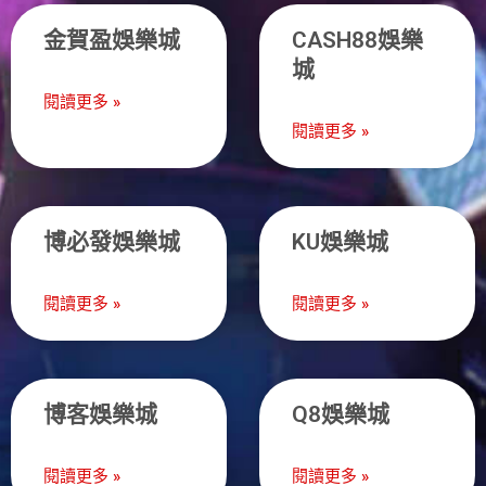
金賀盈娛樂城
CASH88娛樂
城
閱讀更多 »
閱讀更多 »
博必發娛樂城
KU娛樂城
閱讀更多 »
閱讀更多 »
博客娛樂城
Q8娛樂城
閱讀更多 »
閱讀更多 »