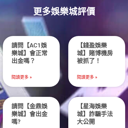
更多娛樂城評價
請問【AC1娛
【錢盈娛樂
樂城】會正常
城】賭博機房
出金嗎？
被抓了！
閱讀更多 »
閱讀更多 »
請問【金鼎娛
【星海娛樂
樂城】會出金
城】詐騙手法
嗎?
大公開