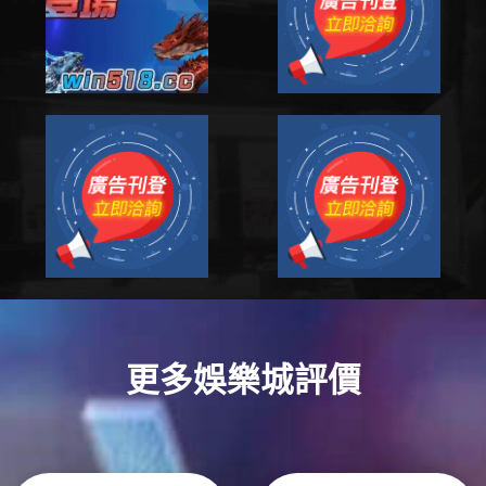
更多娛樂城評價