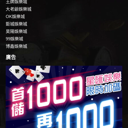
王牌娛樂城
大老爺娛樂城
OK娛樂城
鉅城娛樂城
昊陽娛樂城
99娛樂城
博鑫娛樂城
廣告