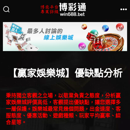
【贏家娛樂城】優缺點分析
秉持獨立客觀之立場，以敬業負責之態度，分析贏
家
娛樂城評價高低，客觀提出優缺點，讓您選擇多
一層保護。娛樂城最常見幾個問題，出金速度、客
服態度、優惠活動、遊戲種類、玩家平均贏率、綜
合星等。