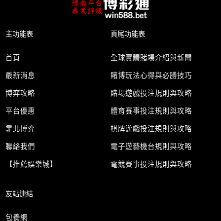
主功能表
頁尾功能表
首頁
全球實體賭場介紹與新聞
最新消息
賭博玩法心得與必勝技巧
博弈攻略
賭場遊戲投注規則與攻略
平台優惠
體育賽事投注規則與攻略
靠北博弈
棋牌遊戲投注規則與攻略
聯絡我們
電子遊藝機台規則與攻略
【推薦娛樂城】
電競賽事投注規則與攻略
友站連結
包養網