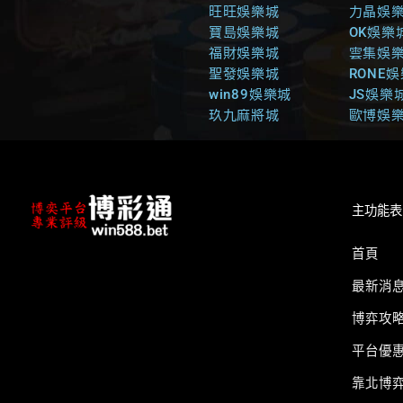
旺旺娛樂城
力晶娛
寶島娛樂城
OK娛樂
福財娛樂城
雲集娛
聖發娛樂城
RONE
win89娛樂城
JS娛樂
玖九麻將​城
歐博娛
主功能表
首頁
最新消
博弈攻
平台優
靠北博