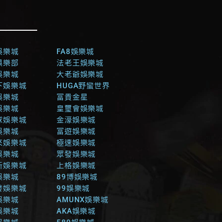
娛樂城
FA8娛樂城
俱樂部
法老王娛樂城
娛樂城
大老爺娛樂城
下娛樂城
HUGA野蠻世界
娛樂城
富貴金星
娛樂城
皇璽會娛樂城
球娛樂城
金濠娛樂城
娛樂城
富遊娛樂城
來娛樂城
極速娛樂城
娛樂城
眾發娛樂城
新娛樂城
上格娛樂城
娛樂城
89博娛樂城
發娛樂城
99娛樂城
娛樂城
AMUNX娛樂城
娛樂城
AKA娛樂城