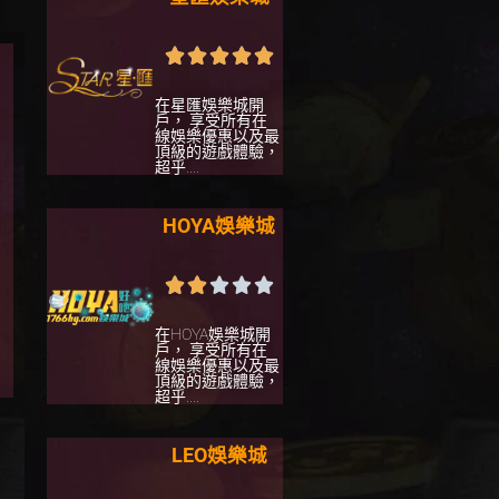





在星匯娛樂城開
戶， 享受所有在
線娛樂優惠以及最
頂級的遊戲體驗，
超乎....
HOYA娛樂城





在HOYA娛樂城開
戶， 享受所有在
線娛樂優惠以及最
頂級的遊戲體驗，
超乎....
LEO娛樂城