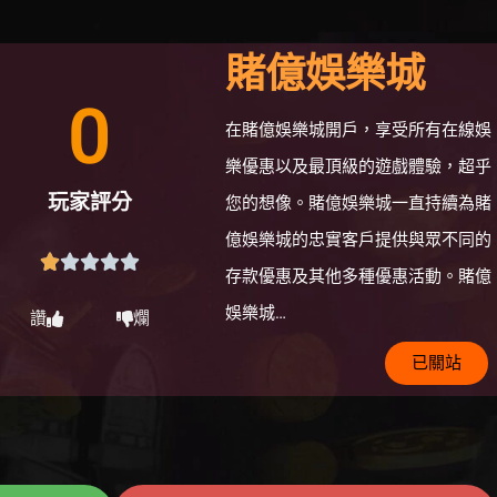
賭億娛樂城
0
在賭億
娛
樂城開戶，享受所有在線娛
樂優惠以及最頂級的遊戲體驗，超乎
玩家評分
您的想像。
賭億
娛樂城一直持續為
賭
億
娛樂城的忠實客戶提供與眾不同的





存款優惠及其他多種優惠活動。
賭億
娛樂城…
讚
爛
已關站