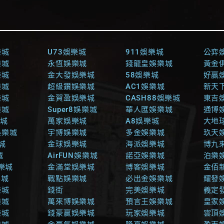
樂城
U73娛樂城
911娛樂城
公弈
樂城
永恆娛樂城
錢龍皇娛樂城
黃金
樂城
金大發娛樂城
58娛樂城
好贏
樂城
超級鑽娛樂城
AC1娛樂城
新天
樂城
金賀盈娛樂城
CASH88娛樂城
東吉
樂城
Super8娛樂城
華人匯娛樂城
通博
樂城
萬家娛樂城
A8娛樂城
大地
娛樂城
宇博娛樂城
多金娛樂城
玖天
城
金球娛樂城
海派娛樂城
博九
城
AirFUN娛樂城
諾亞娛樂城
泊樂
娛樂城
金滿堂娛樂城
博客娛樂城
金佰
樂城
戰點娛樂城
必出金娛樂城
耀發
樂城
錢街
完美娛樂城
義定
樂城
萬來博娛樂城
預言王娛樂城
皇家
樂城
錢豪贏娛樂城
玩家娛樂城
雲頂