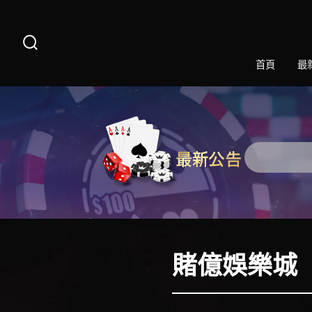
首頁
最
賭億娛樂城