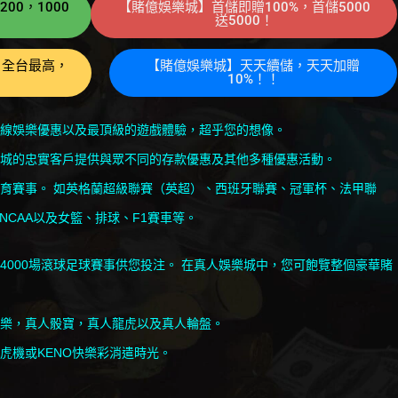
00，1000
【賭億娛樂城】
首儲即贈100
%，首儲5000
送5000！
，全台最高，
【賭億娛樂城】天天續儲，天天加贈
10%！！
在線娛樂優惠以及最頂級的遊戲體驗，超乎您的想像。
樂城的忠實客戶提供與眾不同的存款優惠及其他多種優惠活動。
育賽事。 如英格蘭超級聯賽（英超）、西班牙聯賽、冠軍杯、法甲聯
、NCAA以及女籃、排球、F1賽車等。
4000場滾球足球賽事供您投注。 在真人娛樂城中，您可飽覽整個豪華賭
家樂，真人骰寶，真人龍虎以及真人輪盤。
虎機或KENO快樂彩消遣時光。