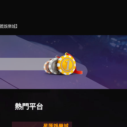
薦娛樂城】
【公告】-【靠北博弈Faceboo
熱門平台
星匯娛樂城