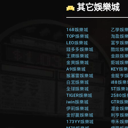
其它娛樂城
168娛樂城
乙學娛
TOP娛樂城
淘盈娛
LEO娛樂城
富亨娛
錢多多娛樂城
酷炫娛
王牌娛樂城
金鼎娛
金爽娛樂城
鉅城娛
A9娛樂城
KEY娛
猴塞雷娛樂城
金龍亨
白宮娛樂城
i88娛樂
全球娛樂城
ST娛樂
TIGER娛樂城
2580
iwin娛樂城
GTR娛
伊莉娛樂城
渥金娛
金好贏娛樂城
利亨娛
173YY娛樂城
帝禾娛