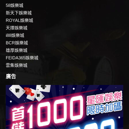
58娛樂城
新天下娛樂城
ROYAL娛樂城
天擇娛樂城
i88娛樂城
BCR娛樂城
雄厚娛樂城
FEIDA365娛樂城
雲集娛樂城
廣告