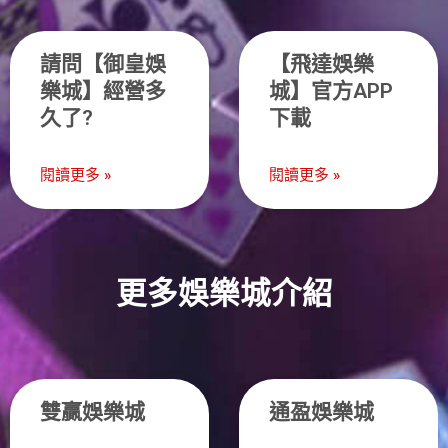
請問【御皇娛
【飛達娛樂
樂城】經營多
城】官方APP
久了?
下載
閱讀更多 »
閱讀更多 »
更多娛樂城介紹
雙贏娛樂城
通盈娛樂城