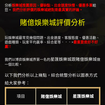
分析
娛樂城推薦原因、優缺點、出金速度快慢、優惠多寡
給
您。
我們分析評價的娛樂城絕對是最真實的評論。
賭億娛樂城
評價分析
玩娛樂城最常見幾個問題，出金速度、客服態度、優惠活動、
遊戲種類、玩家平均贏率、綜合星等．．．
>
最重要是好不好
贏!!
星匯娛樂城
跟賭億
娛樂城
我們以博弈娛樂城界第一名的
做
一個比較。
以下我們分析以上幾點，綜合統整分析以圖表方式
給大家參考：
項目
星匯娛樂城
賭億
娛樂城