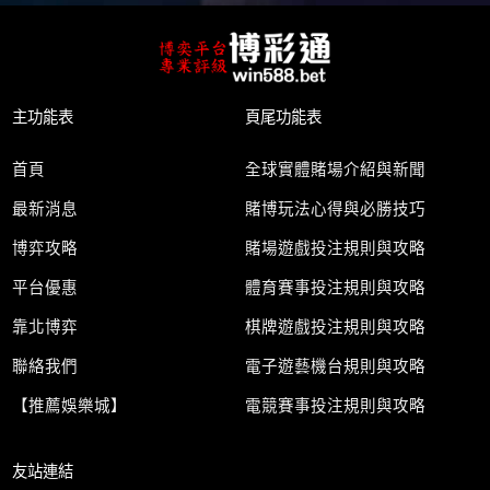
主功能表
頁尾功能表
首頁
全球實體賭場介紹與新聞
最新消息
賭博玩法心得與必勝技巧
博弈攻略
賭場遊戲投注規則與攻略
平台優惠
體育賽事投注規則與攻略
靠北博弈
棋牌遊戲投注規則與攻略
聯絡我們
電子遊藝機台規則與攻略
【推薦娛樂城】
電競賽事投注規則與攻略
友站連結