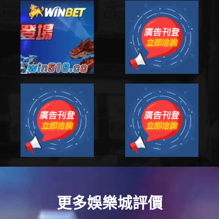
更多娛樂城評價