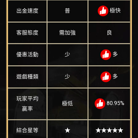
極快
出金速度
普
客服態度
需加強
良
多
優惠活動
少
多
遊戲種類
少
玩家平均
80.95%
極低
贏率
綜合星等
★
★★★★★