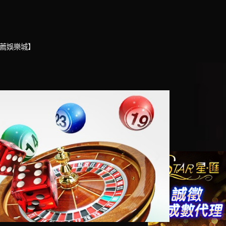
薦娛樂城】