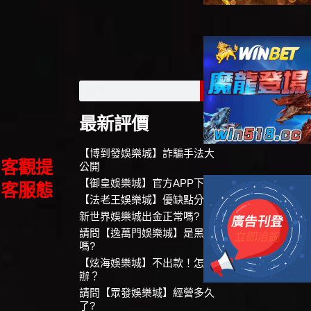
最新評價
【博到發娛樂城】詐騙手法大
，客觀提
公開
【御皇娛樂城】官方APP下載
、客服態
【法老王娛樂城】優缺點分析
新世界娛樂城出金正常嗎?
請問【逸萬門娛樂城】是黑網
嗎?
【炫海娛樂城】不出款！怎麼
辦？
請問【眾發娛樂城】經營多久
了?