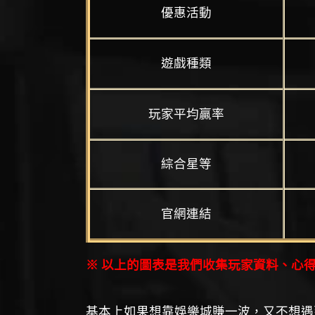
優惠活動
遊戲種類
玩家平均贏率
綜合星等
官網連結
※ 以上的圖表是我們收集玩家資料、心
基本上如果想靠娛樂城賺一波，又不想遇