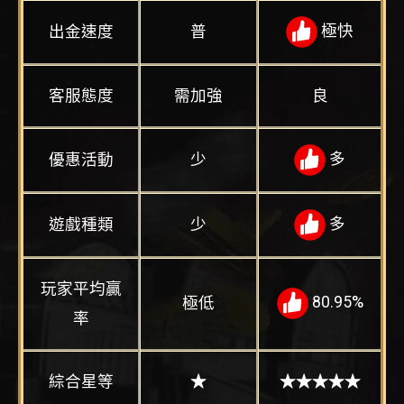
極快
出金速度
普
客服態度
需加強
良
多
優惠活動
少
多
遊戲種類
少
玩家平均贏
80.95%
極低
率
綜合星等
★
★★★★★