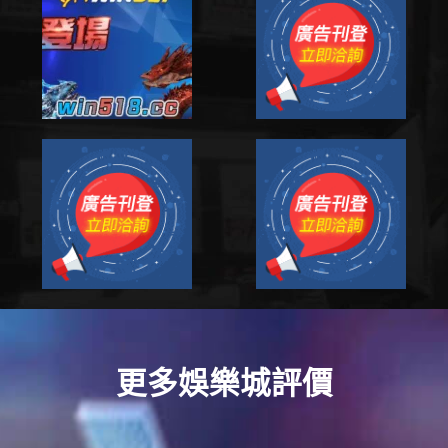
更多娛樂城評價