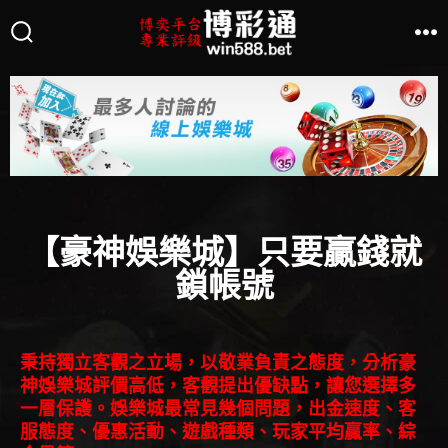
【豪神娛樂城】只要贏錢就
鎖帳號
秉持獨立客觀之立場，以敬業負責之態度，分析豪
神
娛樂城評價高低，客觀提出優缺點，讓您選擇多
一層保護。娛樂城最常見幾個問題，出金速度、客
服態度、優惠活動、遊戲種類、玩家平均贏率、綜