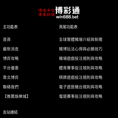
主功能表
頁尾功能表
首頁
全球實體賭場介紹與新聞
最新消息
賭博玩法心得與必勝技巧
博弈攻略
賭場遊戲投注規則與攻略
平台優惠
體育賽事投注規則與攻略
靠北博弈
棋牌遊戲投注規則與攻略
聯絡我們
電子遊藝機台規則與攻略
【推薦娛樂城】
電競賽事投注規則與攻略
友站連結