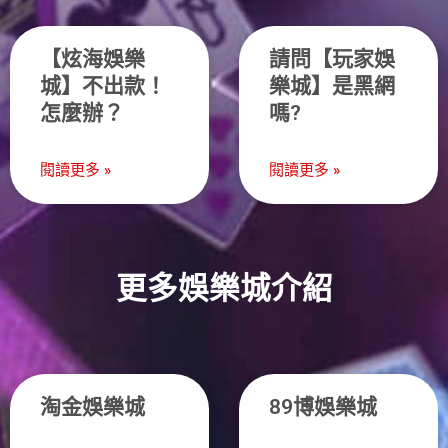
【炫海娛樂
請問【玩家娛
城】不出款！
樂城】是黑網
怎麼辦？
嗎?
閱讀更多 »
閱讀更多 »
更多娛樂城介紹
淘金娛樂城
89博娛樂城