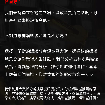
合星等。
我們秉持獨立客觀之立場，以敬業負責之態度，分
析豪神娛樂城評價高低。
不知道豪神娛樂城好還是不好嗎？
選擇一間對的娛樂城會讓你發大財，選擇錯的娛樂
城只會讓你覺得人生好難。
我們分析豪神娛樂城優
缺點，淺顯易懂的分析，讓你知道如何選擇，基本
上跟著我們前進，您離致富的終點就前進一大步。
我們利用大數據分析娛樂城評價高低，分析娛樂城推薦的原
因，並提供娛樂城排行榜。
統整賺錢方法、娛樂城機率高、娛
樂城公式破解、娛樂城玩法密技、娛樂城推薦、娛樂城評價。