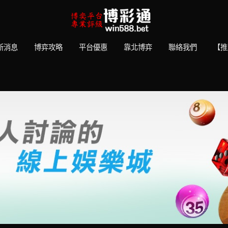
新消息
博弈攻略
平台優惠
靠北博弈
聯絡我們
【推