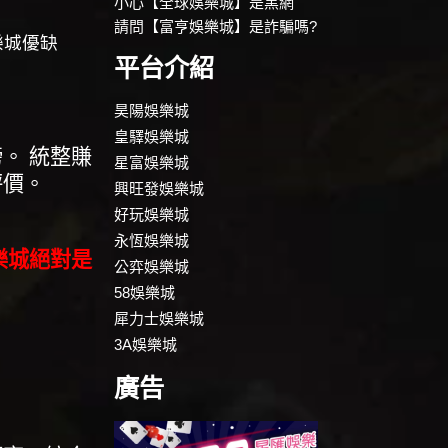
小心【全球娛樂城】是黑網
請問【富亨娛樂城】是詐騙嗎?
樂城優缺
平台介紹
昊陽娛樂城
皇驛娛樂城
榜。
統整賺
星富娛樂城
評價。
興旺發娛樂城
好玩娛樂城
永恆娛樂城
樂城絕對是
公弈娛樂城
58娛樂城
犀力士娛樂城
3A娛樂城
廣告