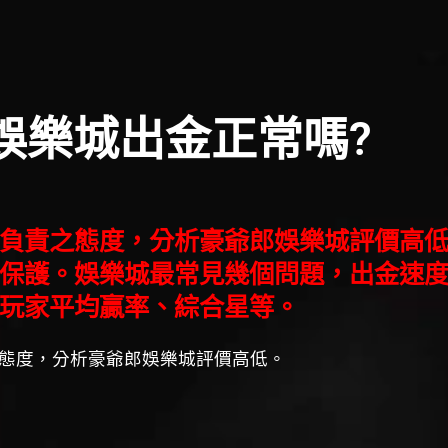
娛樂城出金正常嗎?
負責之態度，分析豪爺郎
娛樂城評價高
保護。娛樂城最常見幾個問題，出金速
玩家平均贏率、綜合星等。
態度，分析豪爺郎娛樂城評價高低。