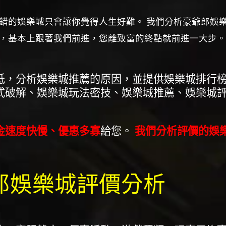
錯的娛樂城只會讓你覺得人生好難。
我們分析豪爺郎娛
，基本上跟著我們前進，您離致富的終點就前進一大步。
低，分析娛樂城推薦的原因，並提供娛樂城排行
式破解、娛樂城玩法密技、娛樂城推薦、娛樂城
金速度快慢、優惠多寡
給您。
我們分析評價的娛
郎娛樂城
評價分析