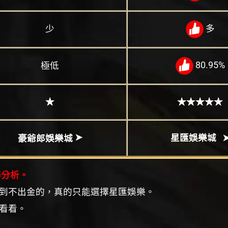
多
少
80.95%
極低
★
★★★★★
➤
星匯娛樂城
豪爺郎
娛樂城
得分析。
到不出金的，真的只能選擇星匯娛樂。
看看。