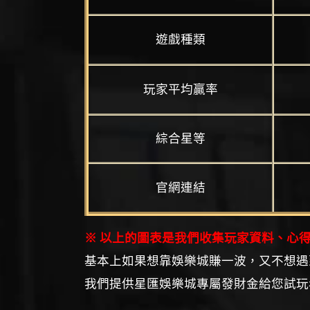
遊戲種類
玩家平均贏率
綜合星等
官網連結
※ 以上的圖表是我們收集玩家資料、心
基本上如果想靠娛樂城賺一波，又不想遇
我們提供星匯娛樂城專屬發財金給您試玩