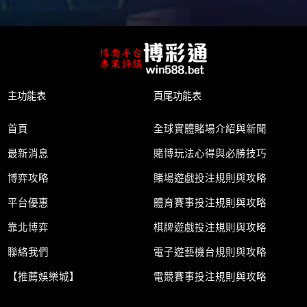
主功能表
頁尾功能表
首頁
全球實體賭場介紹與新聞
最新消息
賭博玩法心得與必勝技巧
博弈攻略
賭場遊戲投注規則與攻略
平台優惠
體育賽事投注規則與攻略
靠北博弈
棋牌遊戲投注規則與攻略
聯絡我們
電子遊藝機台規則與攻略
【推薦娛樂城】
電競賽事投注規則與攻略