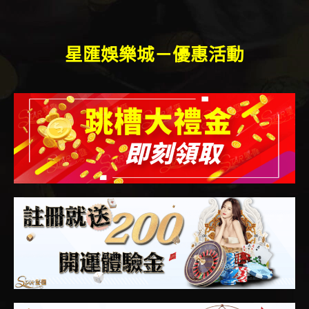
星匯娛樂城－優惠活動