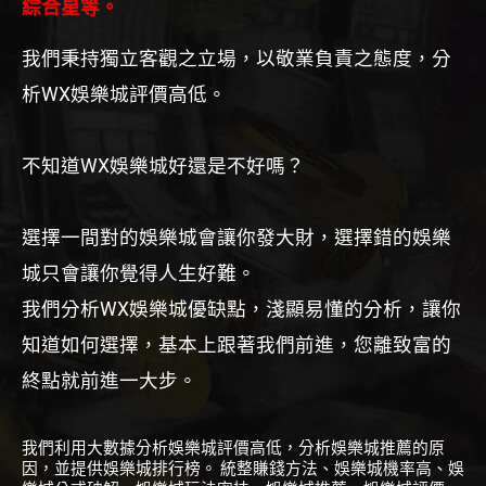
綜合星等。
我們秉持獨立客觀之立場，以敬業負責之態度，分
析WX娛樂城評價高低。
不知道WX娛樂城好還是不好嗎？
選擇一間對的娛樂城會讓你發大財，選擇錯的娛樂
城只會讓你覺得人生好難。
我們分析WX娛樂城優缺點，淺顯易懂的分析，讓你
知道如何選擇，基本上跟著我們前進，您離致富的
終點就前進一大步。
我們利用大數據分析娛樂城評價高低，分析娛樂城推薦的原
因，並提供娛樂城排行榜。
統整賺錢方法、娛樂城機率高、娛