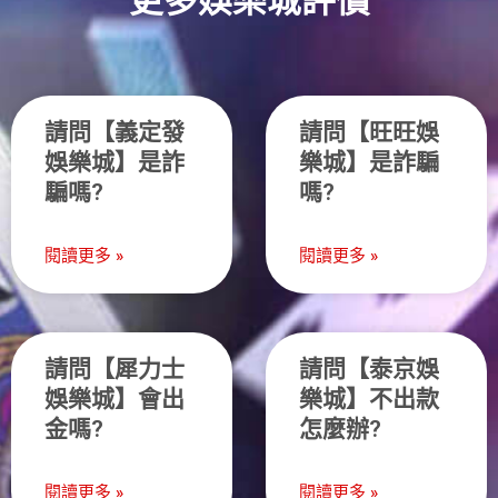
更多娛樂城評價
請問【義定發
請問【旺旺娛
娛樂城】是詐
樂城】是詐騙
騙嗎?
嗎?
閱讀更多 »
閱讀更多 »
請問【犀力士
請問【泰京娛
娛樂城】會出
樂城】不出款
金嗎?
怎麼辦?
閱讀更多 »
閱讀更多 »