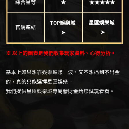
綜合星等
★
★★★★★
星匯娛樂城
TOP
娛樂城
官網連結
➤
➤
※ 以上的圖表是我們收集玩家資料、心得分析。
基本上如果想靠娛樂城賺一波，又不想遇到不出金
的，真的只能選擇星匯娛樂。
我們提供星匯娛樂城專屬發財金給您試玩看看。