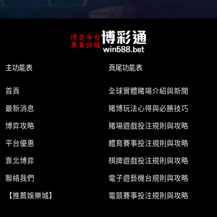
主功能表
頁尾功能表
首頁
全球實體賭場介紹與新聞
最新消息
賭博玩法心得與必勝技巧
博弈攻略
賭場遊戲投注規則與攻略
平台優惠
體育賽事投注規則與攻略
靠北博弈
棋牌遊戲投注規則與攻略
聯絡我們
電子遊藝機台規則與攻略
【推薦娛樂城】
電競賽事投注規則與攻略