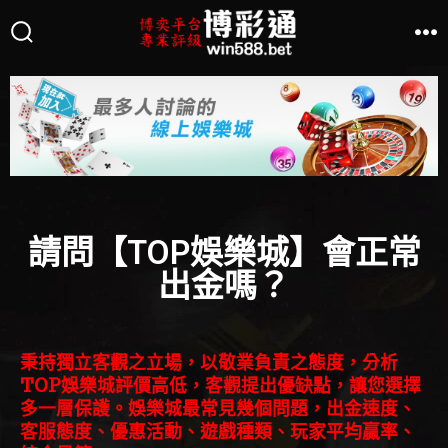
請問【TOP娛樂城】會正常
出金嗎？
秉持獨立客觀之立場，以敬業負責之態度，分析
TOP
娛樂城評價高低，客觀提出優缺點，讓您選擇
多一層保護。娛樂城最常見幾個問題，出金速度、
客服態度、優惠活動、遊戲種類、玩家平均贏率、