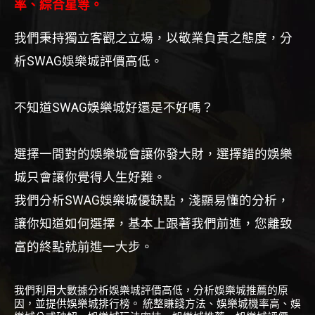
率、綜合星等。
我們秉持獨立客觀之立場，以敬業負責之態度，分
析SWAG娛樂城評價高低。
不知道SWAG娛樂城好還是不好嗎？
選擇一間對的娛樂城會讓你發大財，選擇錯的娛樂
城只會讓你覺得人生好難。
我們分析SWAG娛樂城優缺點，淺顯易懂的分析，
讓你知道如何選擇，基本上跟著我們前進，您離致
富的終點就前進一大步。
我們利用大數據分析娛樂城評價高低，分析娛樂城推薦的原
因，並提供娛樂城排行榜。
統整賺錢方法、娛樂城機率高、娛