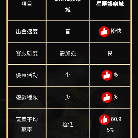
項目
星匯娛樂城
城
極快
出金速度
普
客服態度
需加強
良
多
優惠活動
少
多
遊戲種類
少
80.9
玩家平均
極低
贏率
5%