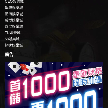
CEO娛樂城
聖典娛樂城
星海娛樂城
威博娛樂城
鑫展娛樂城
TU娛樂城
58娛樂城
極速娛樂城
廣告