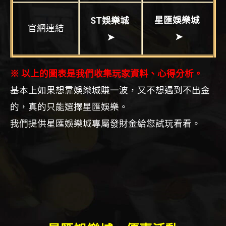
星匯娛樂城
ST
娛樂城
官網連結
➤
➤
※ 以上的圖表是我們收集玩家資料、心得分析。
基本上如果想靠娛樂城賺一波，又不想遇到不出金
的，真的只能選擇星匯娛樂。
我們提供星匯娛樂城專屬發財金給您試玩看看。