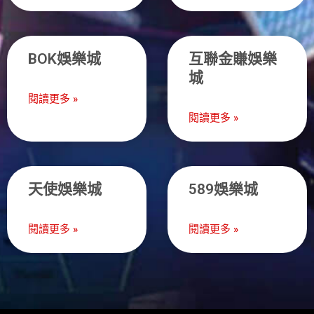
BOK娛樂城
互聯金賺娛樂
城
閱讀更多 »
閱讀更多 »
天使娛樂城
589娛樂城
閱讀更多 »
閱讀更多 »