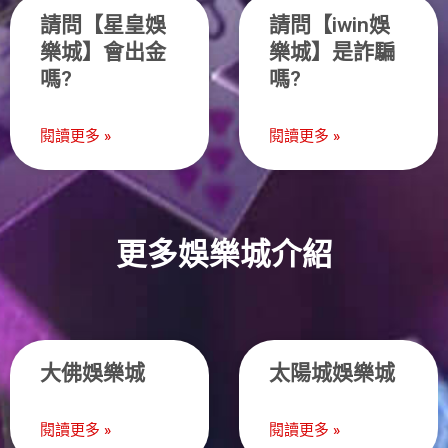
請問【星皇娛
請問【iwin娛
樂城】會出金
樂城】是詐騙
嗎?
嗎?
閱讀更多 »
閱讀更多 »
更多娛樂城介紹
大佛娛樂城
太陽城娛樂城
閱讀更多 »
閱讀更多 »