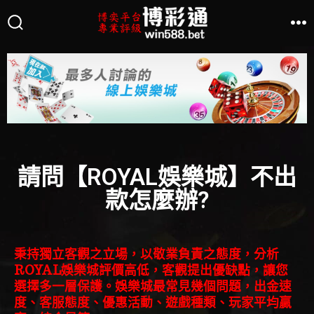
請問【ROYAL娛樂城】不出
款怎麼辦?
秉持獨立客觀之立場，以敬業負責之態度，分析
ROYAL
娛樂城評價高低，客觀提出優缺點，讓您
選擇多一層保護。娛樂城最常見幾個問題，出金速
度、客服態度、優惠活動、遊戲種類、玩家平均贏