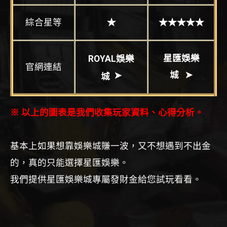
綜合星等
★
★★★★★
星匯娛樂
ROYAL
娛樂
官網連結
城
➤
➤
城
※ 以上的圖表是我們收集玩家資料、心得分析。
基本上如果想靠娛樂城賺一波，又不想遇到不出金
的，真的只能選擇星匯娛樂。
我們提供星匯娛樂城專屬發財金給您試玩看看。