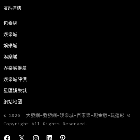
友站連結
包養網
娛樂城
娛樂城
娛樂城
娛樂城推薦
娛樂城評價
星匯娛樂城
網站地圖
© 2026
大發網-發發網-娛樂城-百家樂-現金版-玩運彩 ©
Copyright All Rights Reserved.