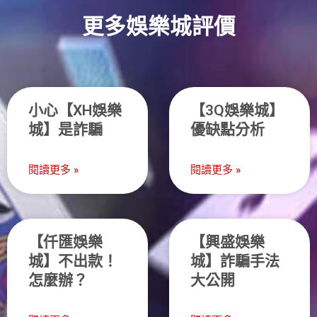
更多娛樂城評價
小心【XH娛樂
【3Q娛樂城】
城】是詐騙
優缺點分析
閱讀更多 »
閱讀更多 »
【仟匯娛樂
【興盛娛樂
城】不出款！
城】詐騙手法
怎麼辦？
大公開