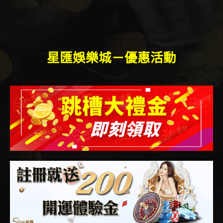
星匯娛樂城－優惠活動