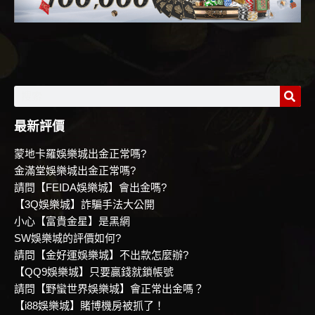
最新評價
蒙地卡羅娛樂城出金正常嗎?
金滿堂娛樂城出金正常嗎?
請問【FEIDA娛樂城】會出金嗎?
【3Q娛樂城】詐騙手法大公開
小心【富貴金星】是黑網
SW娛樂城的評價如何?
請問【金好運娛樂城】不出款怎麼辦?
【QQ9娛樂城】只要贏錢就鎖帳號
請問【野蠻世界娛樂城】會正常出金嗎？
【i88娛樂城】賭博機房被抓了！