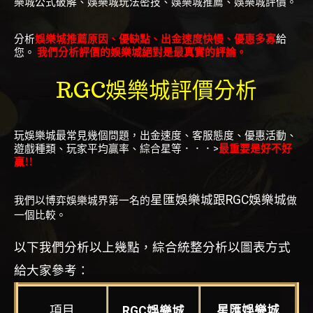
樂城公式破解、娛樂城玩法密技、娛樂城推薦、娛樂城評價。
分析
娛樂城推薦原因、優缺點、出金速度快慢、優惠多寡
給
您。
我們分析評價的娛樂城絕對是最真實的評論。
RGC娛樂城
評價分析
玩娛樂城最常見幾個問題，出金速度、客服態度、優惠活動、
遊戲種類、玩家平均贏率、綜合星等．．．
>
最重要是好不好
贏!!
星匯娛樂城
跟RGC
娛樂城
我們以博弈娛樂城界第一名的
做
一個比較。
以下我們分析以上幾點，綜合統整分析以圖表方式
給大家參考：
項目
星匯娛樂城
RGC
娛樂城