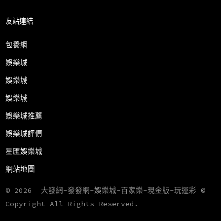
友站連結
包養網
娛樂城
娛樂城
娛樂城
娛樂城推薦
娛樂城評價
星匯娛樂城
網站地圖
© 2026
大發網-發發網-娛樂城-百家樂-現金版-玩運彩 ©
Copyright All Rights Reserved.