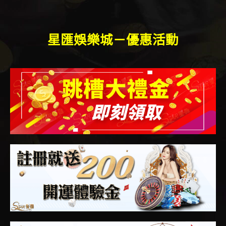
星匯娛樂城－優惠活動