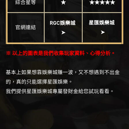
綜合星等
★
★★★★★
星匯娛樂城
RGC
娛樂城
官網連結
➤
➤
※ 以上的圖表是我們收集玩家資料、心得分析。
基本上如果想靠娛樂城賺一波，又不想遇到不出金
的，真的只能選擇星匯娛樂。
我們提供星匯娛樂城專屬發財金給您試玩看看。