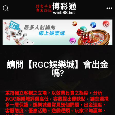
請問【RGC娛樂城】會出金
嗎?
秉持獨立客觀之立場，以敬業負責之態度，分析
RGC
娛樂城評價高低，客觀提出優缺點，讓您選擇
多一層保護。娛樂城最常見幾個問題，出金速度、
客服態度、優惠活動、遊戲種類、玩家平均贏率、