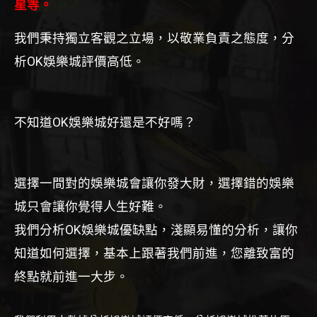
星等。
我們秉持獨立客觀之立場，以敬業負責之態度，分
析OK娛樂城評價高低。
不知道OK娛樂城好還是不好嗎？
選擇一間對的娛樂城會讓你發大財，選擇錯的娛樂
城只會讓你覺得人生好難。
我們分析OK娛樂城優缺點，淺顯易懂的分析，讓你
知道如何選擇，基本上跟著我們前進，您離致富的
終點就前進一大步。