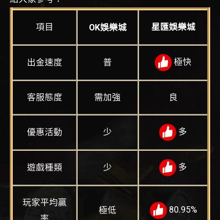
項目
星匯娛樂城
OK
娛樂城
極快
出金速度
普
客服態度
需加強
良
多
優惠活動
少
多
遊戲種類
少
玩家平均贏
80.95%
極低
率