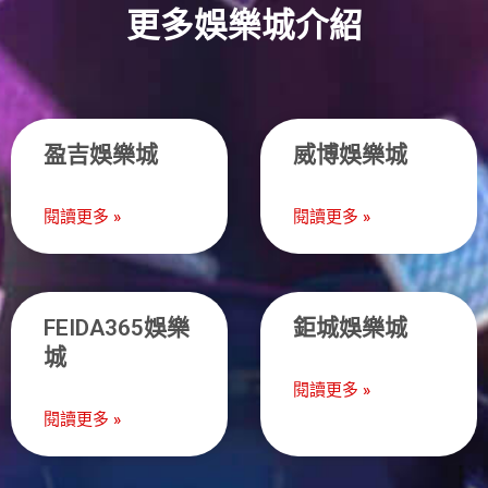
更多娛樂城介紹
盈吉娛樂城
威博娛樂城
閱讀更多 »
閱讀更多 »
FEIDA365娛樂
鉅城娛樂城
城
閱讀更多 »
閱讀更多 »