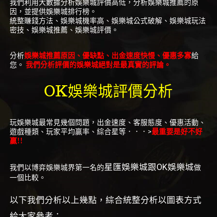
我們利用大數據分析娛樂城評價高低，分析娛樂城推薦的原
因，並提供娛樂城排行榜。
統整賺錢方法、娛樂城機率高、娛樂城公式破解、娛樂城玩法
密技、娛樂城推薦、娛樂城評價。
分析
娛樂城推薦原因、優缺點、出金速度快慢、優惠多寡
給
您。
我們分析評價的娛樂城絕對是最真實的評論。
OK娛樂城
評價分析
玩娛樂城最常見幾個問題，出金速度、客服態度、優惠活動、
遊戲種類、玩家平均贏率、綜合星等．．．
>
最重要是好不好
贏!!
星匯娛樂城
跟OK
娛樂城
我們以博弈娛樂城界第一名的
做
一個比較。
以下我們分析以上幾點，綜合統整分析以圖表方式
給大家參考：