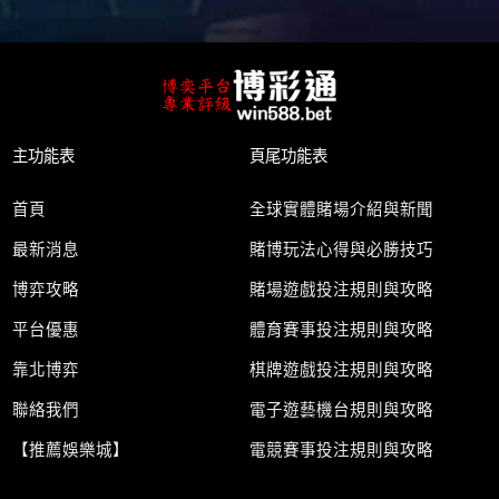
主功能表
頁尾功能表
首頁
全球實體賭場介紹與新聞
最新消息
賭博玩法心得與必勝技巧
博弈攻略
賭場遊戲投注規則與攻略
平台優惠
體育賽事投注規則與攻略
靠北博弈
棋牌遊戲投注規則與攻略
聯絡我們
電子遊藝機台規則與攻略
【推薦娛樂城】
電競賽事投注規則與攻略