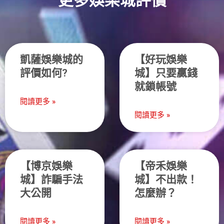
更多娛樂城評價
凱薩娛樂城的
【好玩娛樂
評價如何?
城】只要贏錢
就鎖帳號
閱讀更多 »
閱讀更多 »
【博京娛樂
【帝禾娛樂
城】詐騙手法
城】不出款！
大公開
怎麼辦？
閱讀更多 »
閱讀更多 »