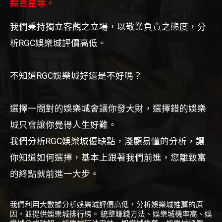
綜合星等。
我們秉持獨立客觀之立場，以敬業負責之態度，分
析RGC娛樂城評價高低。
不知道RGC娛樂城好還是不好嗎？
選擇一間對的娛樂城會讓你發大財，選擇錯的娛樂
城只會讓你覺得人生好難。
我們分析RGC娛樂城優缺點，淺顯易懂的分析，讓
你知道如何選擇，基本上跟著我們前進，您離致富
的終點就前進一大步。
我們利用大數據分析娛樂城評價高低，分析娛樂城推薦的原
因，並提供娛樂城排行榜。
統整賺錢方法、娛樂城機率高、娛