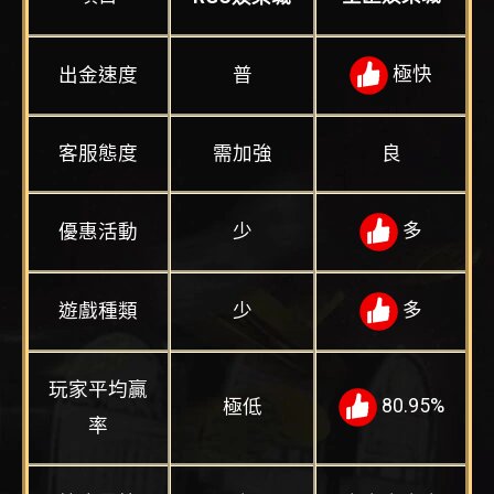
極快
出金速度
普
客服態度
需加強
良
多
優惠活動
少
多
遊戲種類
少
玩家平均贏
80.95%
極低
率