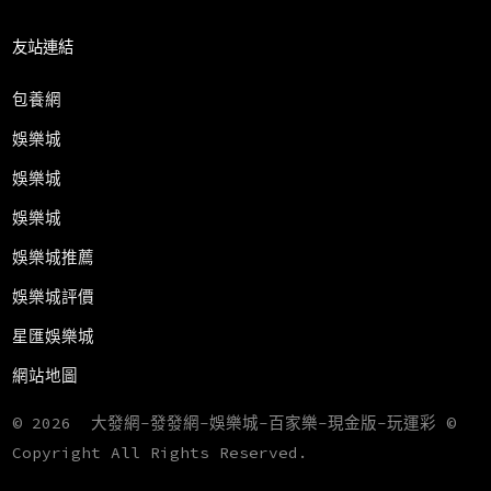
友站連結
包養網
娛樂城
娛樂城
娛樂城
娛樂城推薦
娛樂城評價
星匯娛樂城
網站地圖
© 2026
大發網-發發網-娛樂城-百家樂-現金版-玩運彩 ©
Copyright All Rights Reserved.