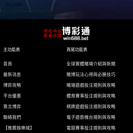
主功能表
頁尾功能表
首頁
全球實體賭場介紹與新聞
最新消息
賭博玩法心得與必勝技巧
博弈攻略
賭場遊戲投注規則與攻略
平台優惠
體育賽事投注規則與攻略
靠北博弈
棋牌遊戲投注規則與攻略
聯絡我們
電子遊藝機台規則與攻略
【推薦娛樂城】
電競賽事投注規則與攻略