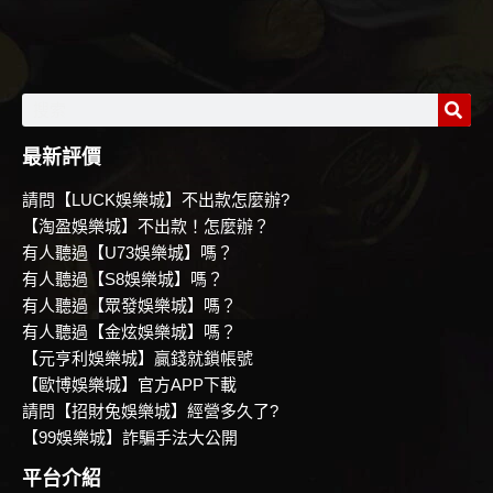
最新評價
請問【LUCK娛樂城】不出款怎麼辦?
【淘盈娛樂城】不出款！怎麼辦？
有人聽過【U73娛樂城】嗎？
有人聽過【S8娛樂城】嗎？
有人聽過【眾發娛樂城】嗎？
有人聽過【金炫娛樂城】嗎？
【元亨利娛樂城】贏錢就鎖帳號
【歐博娛樂城】官方APP下載
請問【招財兔娛樂城】經營多久了?
【99娛樂城】詐騙手法大公開
平台介紹