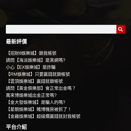
最新評價
【招財8娛樂城】鎖我帳號
請問【海派娛樂城】是黑網嗎?
小心【EX娛樂城】是詐騙
【RM娛樂城】只要贏錢就鎖帳號
【雲頂娛樂城】贏錢就鎖帳號
請問【黃金俱樂部】會正常出金嗎？
萬來博娛樂城出金正常嗎?
【金大發娛樂城】是騙人的嗎?
【星朝娛樂城】賭博機房被抓了！
【金雞娛樂城】超級爛贏錢就封我帳號
平台介紹