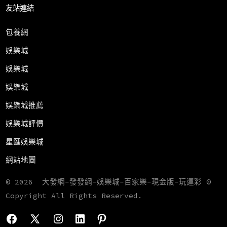
友站連結
包養網
娛樂城
娛樂城
娛樂城
娛樂城推薦
娛樂城評價
星匯娛樂城
網站地圖
© 2026
大發網-發發網-娛樂城-百家樂-現金版-玩運彩 ©
Copyright All Rights Reserved.