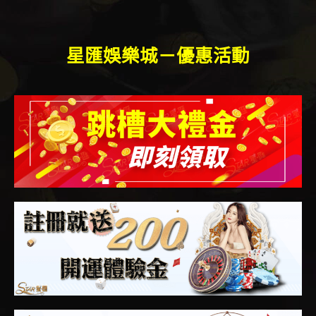
星匯娛樂城－優惠活動