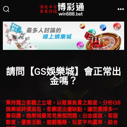
請問【GS娛樂城】會正常出
金嗎？
秉持獨立客觀之立場，以敬業負責之態度，分析GS
娛樂城評價高低，客觀提出優缺點，讓您選擇多一
層保護。娛樂城最常見幾個問題，出金速度、客服
態度、優惠活動、遊戲種類、玩家平均贏率、綜合