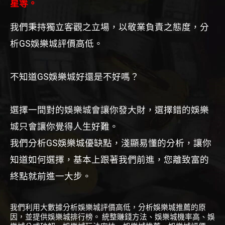
星等。
我們秉持獨立客觀之立場，以敬業負責之態度，分
析GS娛樂城評價高低。
不知道GS娛樂城好還是不好嗎？
選擇一間對的娛樂城會讓你發大財，選擇錯的娛樂
城只會讓你覺得人生好難。
我們分析GS娛樂城優缺點，淺顯易懂的分析，讓你
知道如何選擇，基本上跟著我們前進，您離致富的
終點就前進一大步。
我們利用大數據分析娛樂城評價高低，分析娛樂城推薦的原
因，並提供娛樂城排行榜。
統整賺錢方法、娛樂城機率高、娛