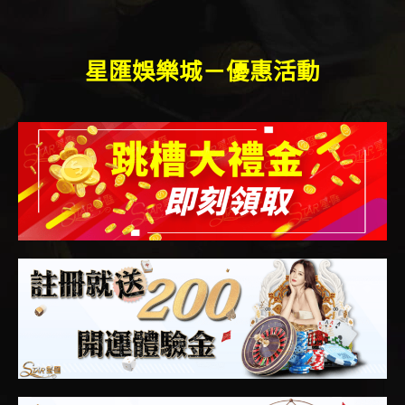
星匯娛樂城－優惠活動