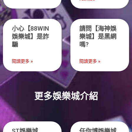
小心【88WIN
請問【海神娛
娛樂城】是詐
樂城】是黑網
騙
嗎?
閱讀更多 »
閱讀更多 »
更多娛樂城介紹
ST娛樂城
任你博娛樂城