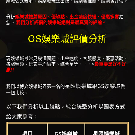
樂城公式破解、娛樂城玩法密技、娛樂城推薦、娛樂城評價。
分析
娛樂城推薦原因、優缺點、出金速度快慢、優惠多寡
給
您。
我們分析評價的娛樂城絕對是最真實的評論。
GS娛樂城
評價分析
玩娛樂城最常見幾個問題，出金速度、客服態度、優惠活動、
遊戲種類、玩家平均贏率、綜合星等．．．
>
最重要是好不好
贏!!
星匯娛樂城
跟GS
娛樂城
我們以博弈娛樂城界第一名的
做
一個比較。
以下我們分析以上幾點，綜合統整分析以圖表方式
給大家參考：
項目
星匯娛樂城
GS
娛樂城