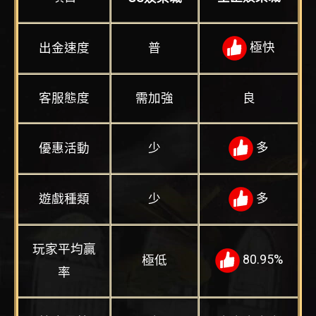
極快
出金速度
普
客服態度
需加強
良
多
優惠活動
少
多
遊戲種類
少
玩家平均贏
80.95%
極低
率