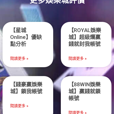
更多娛樂城評價
【星城
【ROYAL娛樂
Online】優缺
城】超級爛贏
點分析
錢就封我帳號
閱讀更多 »
閱讀更多 »
【錢豪贏娛樂
【88WIN娛樂
城】鎖我帳號
城】贏錢就鎖
帳號
閱讀更多 »
閱讀更多 »