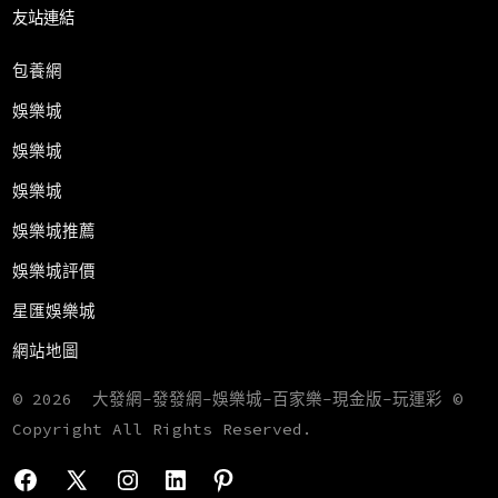
友站連結
包養網
娛樂城
娛樂城
娛樂城
娛樂城推薦
娛樂城評價
星匯娛樂城
網站地圖
© 2026
大發網-發發網-娛樂城-百家樂-現金版-玩運彩 ©
Copyright All Rights Reserved.