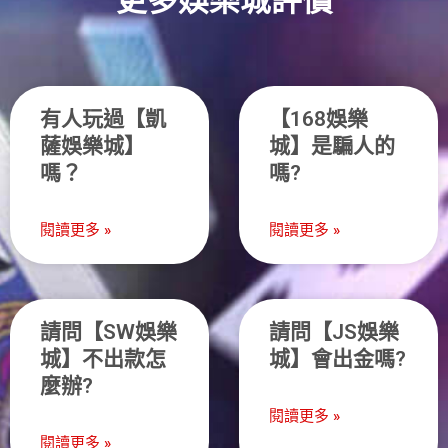
更多娛樂城評價
有人玩過【凱
【168娛樂
薩娛樂城】
城】是騙人的
嗎？
嗎?
閱讀更多 »
閱讀更多 »
請問【SW娛樂
請問【JS娛樂
城】不出款怎
城】會出金嗎?
麼辦?
閱讀更多 »
閱讀更多 »