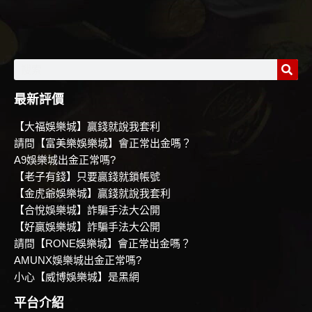
最新評價
【大福娛樂城】贏錢就說我套利
請問【富美樂娛樂城】會正常出金嗎？
A9娛樂城出金正常嗎?
【老子有錢】只要贏錢就鎖帳號
【金虎爺娛樂城】贏錢就說我套利
【合悅娛樂城】詐騙手法大公開
【好贏娛樂城】詐騙手法大公開
請問【RONE娛樂城】會正常出金嗎？
AMUNX娛樂城出金正常嗎?
小心【威博娛樂城】是黑網
平台介紹