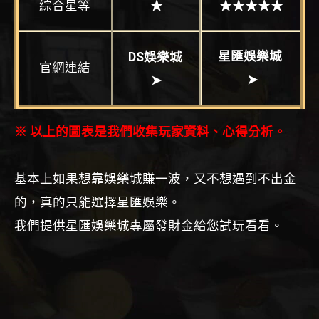
綜合星等
★
★★★★★
星匯娛樂城
DS
娛樂城
官網連結
➤
➤
※ 以上的圖表是我們收集玩家資料、心得分析。
基本上如果想靠娛樂城賺一波，又不想遇到不出金
的，真的只能選擇星匯娛樂。
我們提供星匯娛樂城專屬發財金給您試玩看看。