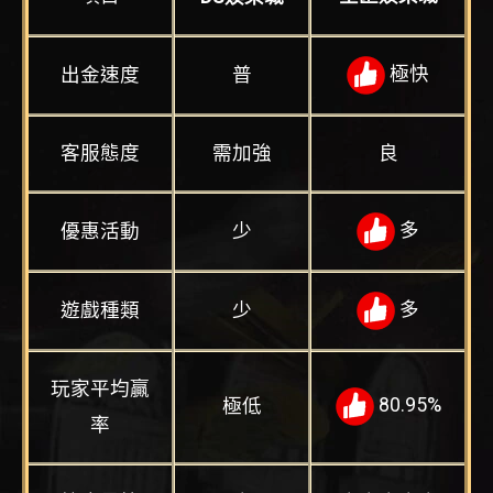
極快
出金速度
普
客服態度
需加強
良
多
優惠活動
少
多
遊戲種類
少
玩家平均贏
80.95%
極低
率