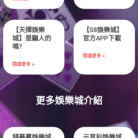
【天擇娛樂
【S8娛樂城】
城】是騙人的
官方APP下載
嗎?
閱讀更多 »
閱讀更多 »
更多娛樂城介紹
錢豪贏娛樂城
元亨利娛樂城