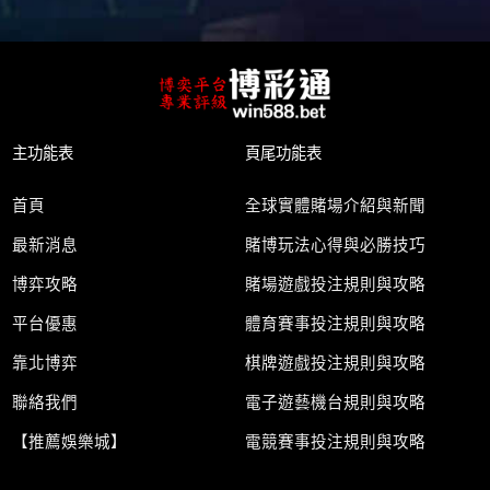
主功能表
頁尾功能表
首頁
全球實體賭場介紹與新聞
最新消息
賭博玩法心得與必勝技巧
博弈攻略
賭場遊戲投注規則與攻略
平台優惠
體育賽事投注規則與攻略
靠北博弈
棋牌遊戲投注規則與攻略
聯絡我們
電子遊藝機台規則與攻略
【推薦娛樂城】
電競賽事投注規則與攻略