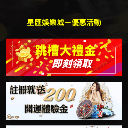
星匯娛樂城－優惠活動