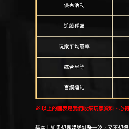
優惠活動
遊戲種類
玩家平均贏率
綜合星等
官網連結
※ 以上的圖表是我們收集玩家資料、心
基本上如果想靠娛樂城賺一波，又不想遇