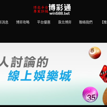
新消息
博弈攻略
平台優惠
靠北博弈
聯絡我們
【推