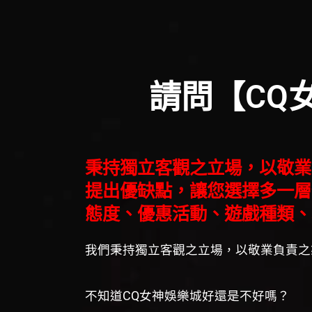
請問【CQ
秉持獨立客觀之立場，以敬業
提出優缺點，讓您選擇多一層
態度、優惠活動、遊戲種類、
我們秉持獨立客觀之立場，以敬業負責之
不知道CQ女神娛樂城好還是不好嗎？