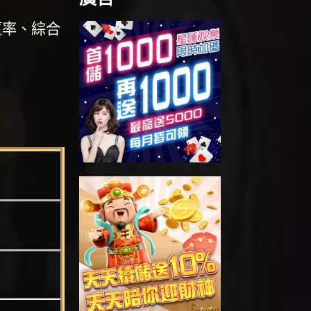
贏率、綜合