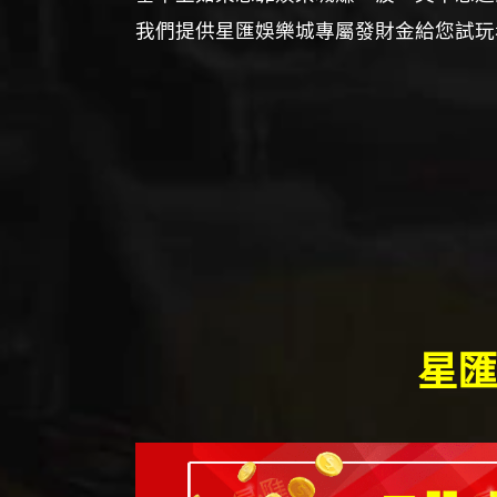
我們提供星匯娛樂城專屬發財金給您試玩
星匯