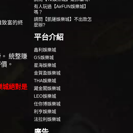
有人玩過【AirFUN娛樂城】
嗎？
請問【凱薩娛樂城】不出款怎
離致富的終
麼辦?
平台介紹
鑫利娛樂城
榜。
統整賺
GS娛樂城
評價。
星海娛樂城
金賀盈娛樂城
THA娛樂城
樂城絕對是
藏金閣娛樂城
LEO娛樂城
任你博娛樂城
利亨娛樂城
法拉利娛樂城
廣告