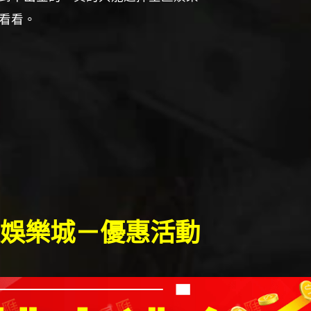
看看。
娛樂城－優惠活動