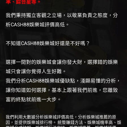
率、綜合星等。
我們秉持獨立客觀之立場，以敬業負責之態度，分
析CASH88娛樂城評價高低。
不知道CASH88娛樂城好還是不好嗎？
選擇一間對的娛樂城會讓你發大財，選擇錯的娛樂
城只會讓你覺得人生好難。
我們分析CASH88娛樂城優缺點，淺顯易懂的分析，
讓你知道如何選擇，基本上跟著我們前進，您離致
富的終點就前進一大步。
我們利用大數據分析娛樂城評價高低，分析娛樂城推薦的原
因，並提供娛樂城排行榜。
統整賺錢方法、娛樂城機率高、娛