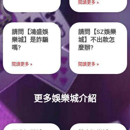
閱讀更多 »
請問【鴻盛娛
請問【SZ娛樂
樂城】是詐騙
城】不出款怎
嗎?
麼辦?
閱讀更多 »
閱讀更多 »
更多娛樂城介紹