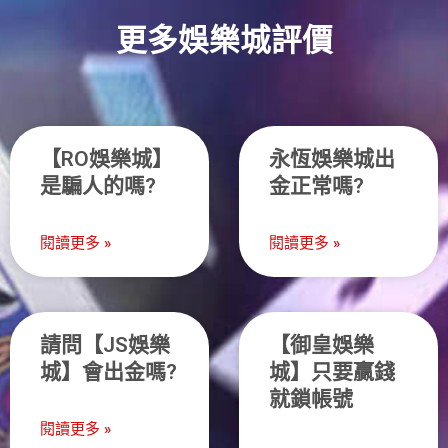
更多娛樂城評價
【RO娛樂城】
永恆娛樂城出
是騙人的嗎?
金正常嗎?
閱讀更多 »
閱讀更多 »
請問【JS娛樂
【御皇娛樂
城】會出金嗎?
城】只要贏錢
就鎖帳號
閱讀更多 »