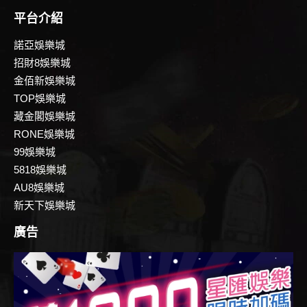
平台介紹
諾亞娛樂城
招財8娛樂城
金佰新娛樂城
TOP娛樂城
藏金閣娛樂城
RONE娛樂城
99娛樂城
5818娛樂城
AU8娛樂城
新天下娛樂城
廣告