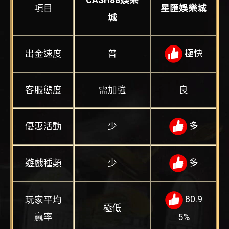
項目
星匯娛樂城
城
極快
出金速度
普
客服態度
需加強
良
多
優惠活動
少
多
遊戲種類
少
80.9
玩家平均
極低
贏率
5%