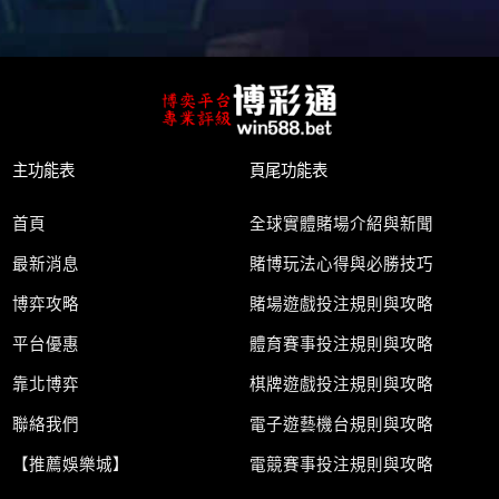
主功能表
頁尾功能表
首頁
全球實體賭場介紹與新聞
最新消息
賭博玩法心得與必勝技巧
博弈攻略
賭場遊戲投注規則與攻略
平台優惠
體育賽事投注規則與攻略
靠北博弈
棋牌遊戲投注規則與攻略
聯絡我們
電子遊藝機台規則與攻略
【推薦娛樂城】
電競賽事投注規則與攻略