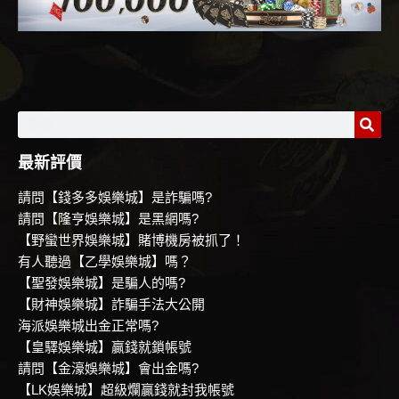
最新評價
請問【錢多多娛樂城】是詐騙嗎?
請問【隆亨娛樂城】是黑網嗎?
【野蠻世界娛樂城】賭博機房被抓了！
有人聽過【乙學娛樂城】嗎？
【聖發娛樂城】是騙人的嗎?
【財神娛樂城】詐騙手法大公開
海派娛樂城出金正常嗎?
【皇驛娛樂城】贏錢就鎖帳號
請問【金濠娛樂城】會出金嗎?
【LK娛樂城】超級爛贏錢就封我帳號