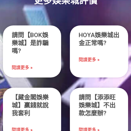
更多娛樂城評價
請問【BOK娛
HOYA娛樂城出
樂城】是詐騙
金正常嗎?
嗎?
閱讀更多 »
閱讀更多 »
【藏金閣娛樂
請問【添添旺
城】贏錢就說
娛樂城】不出
我套利
款怎麼辦?
閱讀更多 »
閱讀更多 »