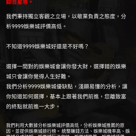
綜合星等。
我們秉持獨立客觀之立場，以敬業負責之態度，分
析9999娛樂城評價高低。
不知道9999娛樂城好還是不好嗎？
選擇一間對的娛樂城會讓你發大財，選擇錯的娛樂
城只會讓你覺得人生好難。
我們分析9999娛樂城優缺點，淺顯易懂的分析，讓
你知道如何選擇，基本上跟著我們前進，您離致富
的終點就前進一大步。
我們利用大數據分析娛樂城評價高低，分析娛樂城推薦的原
因，並提供娛樂城排行榜。
統整賺錢方法、娛樂城機率高、娛