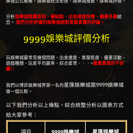
樂城公式破解、娛樂城玩法密技、娛樂城推薦、娛樂城評價。
分析
娛樂城推薦原因、優缺點、出金速度快慢、優惠多寡
給
您。
我們分析評價的娛樂城絕對是最真實的評論。
9999娛樂城
評價分析
玩娛樂城最常見幾個問題，出金速度、客服態度、優惠活動、
遊戲種類、玩家平均贏率、綜合星等．．．
>
最重要是好不好
贏!!
星匯娛樂城
跟9999
娛樂城
我們以博弈娛樂城界第一名的
做一個比較。
以下我們分析以上幾點，綜合統整分析以圖表方式
給大家參考：
項目
星匯娛樂城
9999
娛樂城