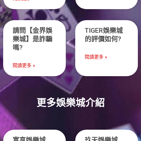
請問【金界娛
TIGER娛樂城
樂城】是詐騙
的評價如何?
嗎?
閱讀更多 »
閱讀更多 »
更多娛樂城介紹
富亨娛樂城
玖天娛樂城