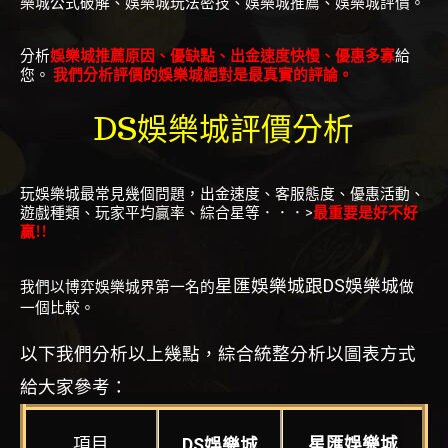
樂城公式破解、娛樂城玩法密技、娛樂城推薦、娛樂城評價。
分析
娛樂城推薦原因、優缺點、出金速度快慢、優惠多寡
給
您。
我們分析評價的娛樂城絕對是最真實的評論。
DS娛樂城
評價分析
玩娛樂城最常見幾個問題，出金速度、客服態度、優惠活動、
遊戲種類、玩家平均贏率、綜合星等．．．
>
最重要是好不好
贏!!
星匯娛樂城
跟DS
娛樂城
我們以博弈娛樂城界第一名的
做
一個比較。
以下我們分析以上幾點，綜合統整分析以圖表方式
給大家參考：
項目
星匯娛樂城
DS
娛樂城