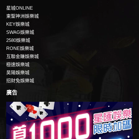
星城ONLINE
東聖神洲娛樂城
KEY娛樂城
SWAG娛樂城
2580娛樂城
RONE娛樂城
互聯金賺娛樂城
極速娛樂城
昊陽娛樂城
招財兔娛樂城
廣告