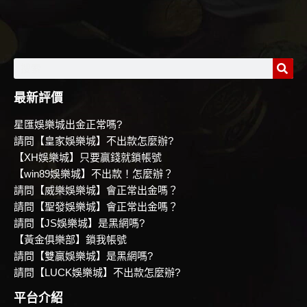
最新評價
星匯娛樂城出金正常嗎?
請問【皇家娛樂城】不出款怎麼辦?
【XH娛樂城】只要贏錢就鎖帳號
【win89娛樂城】不出款！怎麼辦？
請問【威樂娛樂城】會正常出金嗎？
請問【聖發娛樂城】會正常出金嗎？
請問【JS娛樂城】是黑網嗎?
【黃金俱樂部】鎖我帳號
請問【雙贏娛樂城】是黑網嗎?
請問【LUCK娛樂城】不出款怎麼辦?
平台介紹