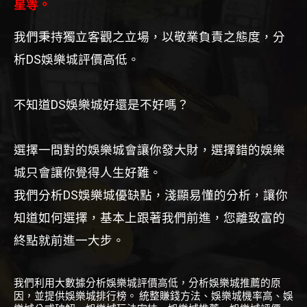
星等。
我們秉持獨立客觀之立場，以敬業負責之態度，分
析DS娛樂城評價高低。
不知道DS娛樂城好還是不好嗎？
選擇一間對的娛樂城會讓你發大財，選擇錯的娛樂
城只會讓你覺得人生好難。
我們分析DS娛樂城優缺點，淺顯易懂的分析，讓你
知道如何選擇，基本上跟著我們前進，您離致富的
終點就前進一大步。
我們利用大數據分析娛樂城評價高低，分析娛樂城推薦的原
因，並提供娛樂城排行榜。
統整賺錢方法、娛樂城機率高、娛