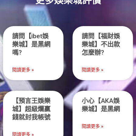
更多娛樂城評價
請問【ibet娛
請問【福財娛
樂城】是黑網
樂城】不出款
嗎?
怎麼辦?
閱讀更多 »
閱讀更多 »
【預言王娛樂
小心【AKA娛
城】超級爛贏
樂城】是黑網
錢就封我帳號
閱讀更多 »
閱讀更多 »