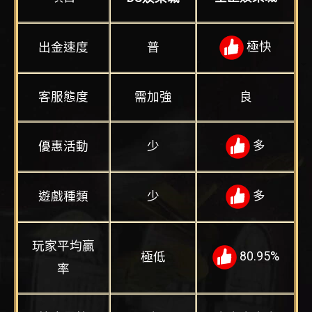
極快
出金速度
普
客服態度
需加強
良
多
優惠活動
少
多
遊戲種類
少
玩家平均贏
80.95%
極低
率