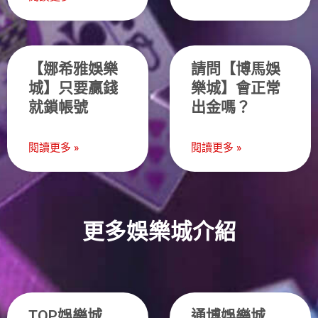
【娜希雅娛樂
請問【博馬娛
城】只要贏錢
樂城】會正常
就鎖帳號
出金嗎？
閱讀更多 »
閱讀更多 »
更多娛樂城介紹
TOP娛樂城
通博娛樂城