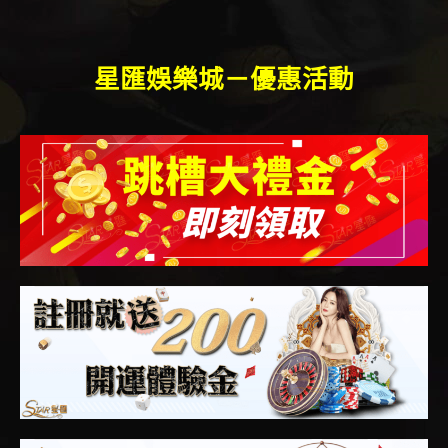
星匯娛樂城－優惠活動