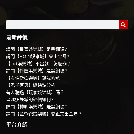
最新評價
請問【星富娛樂城】是黑網嗎?
請問【HOIN娛樂城】會出金嗎?
【ibet娛樂城】不出款！怎麼辦？
請問【仟匯娛樂城】是黑網嗎?
【金佰新娛樂城】鎖我帳號
【老子有錢】優缺點分析
有人聽過【玩家娛樂城】嗎？
星匯娛樂城的評價如何?
請問【神明娛樂城】是黑網嗎?
請問【金爸爸娛樂城】會正常出金嗎？
平台介紹