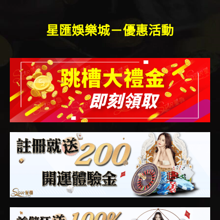
星匯娛樂城－優惠活動