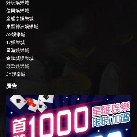
好玩娛樂城
億興娛樂城
金龍亨娛樂城
東聖神洲娛樂城
A9娛樂城
17娛樂城
星海娛樂城
金鈦城娛樂城
錢盈娛樂城
JY娛樂城
廣告