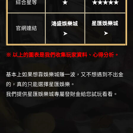
綜合星等
★
★★★★★
星匯娛樂城
鴻盛
娛樂城
官網連結
➤
➤
※ 以上的圖表是我們收集玩家資料、心得分析。
基本上如果想靠娛樂城賺一波，又不想遇到不出金
的，真的只能選擇星匯娛樂。
我們提供星匯娛樂城專屬發財金給您試玩看看。