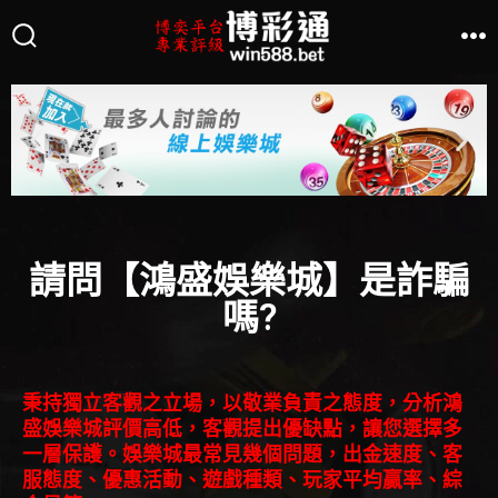
請問【鴻盛娛樂城】是詐騙
嗎?
秉持獨立客觀之立場，以敬業負責之態度，分析鴻
盛
娛樂城評價高低，客觀提出優缺點，讓您選擇多
一層保護。娛樂城最常見幾個問題，出金速度、客
服態度、優惠活動、遊戲種類、玩家平均贏率、綜