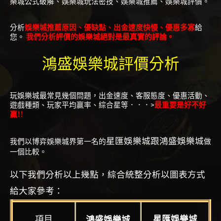
樂城公式破解、娛樂城玩法密技、娛樂城推薦、娛樂城評價。
分析
娛樂城推薦原因、優缺點、出金速度快慢、優惠多寡
給
您。
我們分析評價的娛樂城絕對是最真實的評論。
鴻盛娛樂城
評價分析
玩娛樂城最常見幾個問題，出金速度、客服態度、優惠活動、
遊戲種類、玩家平均贏率、綜合星等．．．
>
最重要是好不好
贏!!
星匯娛樂城
跟鴻盛
娛樂城
我們以博弈娛樂城界第一名的
做
一個比較。
以下我們分析以上幾點，綜合統整分析以圖表方式
給大家參考：
項目
星匯娛樂城
鴻盛
娛樂城