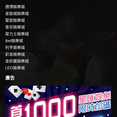
通博娛樂城
金鈦城娛樂城
聖發娛樂城
泰京娛樂城
犀力士娛樂城
ibet娛樂城
利亨娛樂城
彩金娛樂城
金好贏娛樂城
LEO娛樂城
廣告