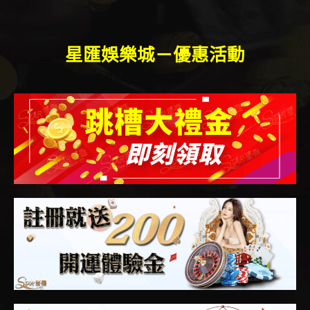
星匯娛樂城－優惠活動