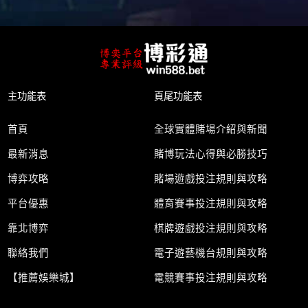
主功能表
頁尾功能表
首頁
全球實體賭場介紹與新聞
最新消息
賭博玩法心得與必勝技巧
博弈攻略
賭場遊戲投注規則與攻略
平台優惠
體育賽事投注規則與攻略
靠北博弈
棋牌遊戲投注規則與攻略
聯絡我們
電子遊藝機台規則與攻略
【推薦娛樂城】
電競賽事投注規則與攻略