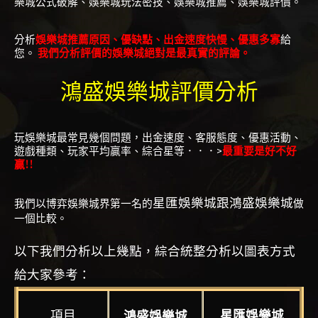
樂城公式破解、娛樂城玩法密技、娛樂城推薦、娛樂城評價。
分析
娛樂城推薦原因、優缺點、出金速度快慢、優惠多寡
給
您。
我們分析評價的娛樂城絕對是最真實的評論。
鴻盛娛樂城
評價分析
玩娛樂城最常見幾個問題，出金速度、客服態度、優惠活動、
遊戲種類、玩家平均贏率、綜合星等．．．
>
最重要是好不好
贏!!
星匯娛樂城
跟鴻盛
娛樂城
我們以博弈娛樂城界第一名的
做
一個比較。
以下我們分析以上幾點，綜合統整分析以圖表方式
給大家參考：
項目
星匯娛樂城
鴻盛
娛樂城