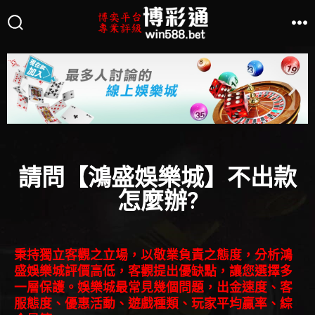
請問【鴻盛娛樂城】不出款
怎麼辦?
秉持獨立客觀之立場，以敬業負責之態度，分析鴻
盛
娛樂城評價高低，客觀提出優缺點，讓您選擇多
一層保護。娛樂城最常見幾個問題，出金速度、客
服態度、優惠活動、遊戲種類、玩家平均贏率、綜