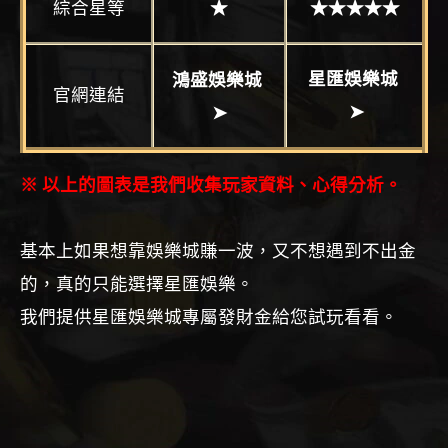
綜合星等
★
★★★★★
星匯娛樂城
鴻盛
娛樂城
官網連結
➤
➤
※ 以上的圖表是我們收集玩家資料、心得分析。
基本上如果想靠娛樂城賺一波，又不想遇到不出金
的，真的只能選擇星匯娛樂。
我們提供星匯娛樂城專屬發財金給您試玩看看。