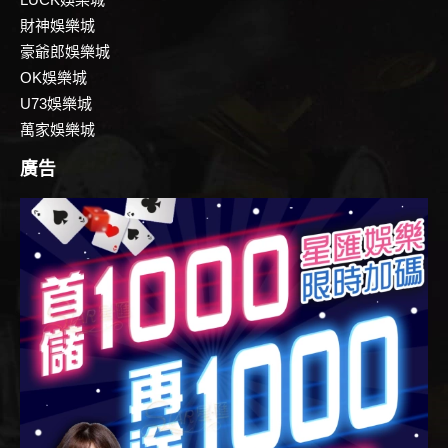
財神娛樂城
豪爺郎娛樂城
OK娛樂城
U73娛樂城
萬家娛樂城
廣告