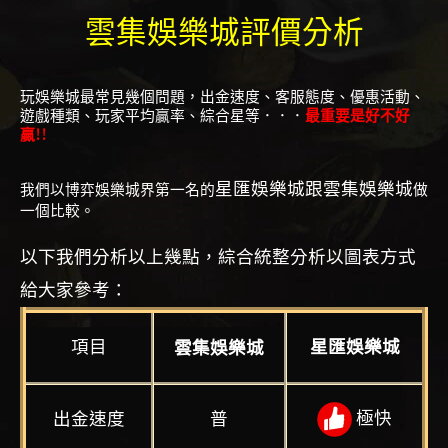
雲集娛樂城
評價分析
玩娛樂城最常見幾個問題，出金速度、客服態度、優惠活動、
遊戲種類、玩家平均贏率、綜合星等．．．
最重要是好不好
贏!!
星匯娛樂城
跟雲集
娛樂城
我們以博弈娛樂城界第一名的
做
一個比較。
以下我們分析以上幾點，綜合統整分析以圖表方式
給大家參考：
項目
星匯娛樂城
雲集
娛樂城
極快
出金速度
普