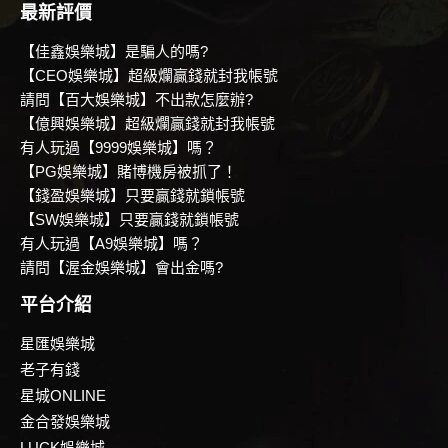
最新評價
【佳鑫娛樂城】是騙人的嗎?
【CEO娛樂城】超級爛贏錢就封我帳號
請問【百大娛樂城】不出款怎麼辦?
【億興娛樂城】超級爛贏錢就封我帳號
有人玩過【9999娛樂城】嗎？
【PG娛樂城】賭博機房被抓了！
【錢盈娛樂城】只要贏錢就鎖帳號
【SW娛樂城】只要贏錢就鎖帳號
有人玩過【A9娛樂城】嗎？
請問【渥金娛樂城】會出金嗎?
平台介紹
星匯娛樂城
老子有錢
星城ONLINE
金合發娛樂城
LUCK娛樂城