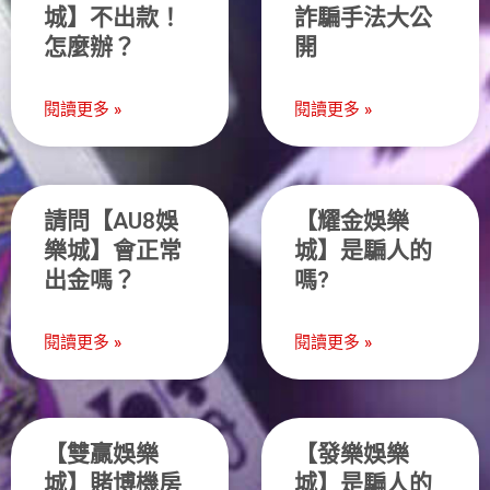
城】不出款！
詐騙手法大公
怎麼辦？
開
閱讀更多 »
閱讀更多 »
請問【AU8娛
【耀金娛樂
樂城】會正常
城】是騙人的
出金嗎？
嗎?
閱讀更多 »
閱讀更多 »
【雙贏娛樂
【發樂娛樂
城】賭博機房
城】是騙人的