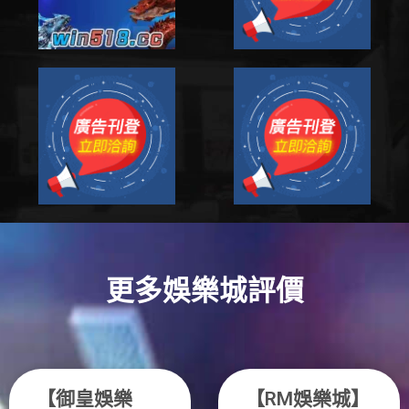
更多娛樂城評價
【御皇娛樂
【RM娛樂城】