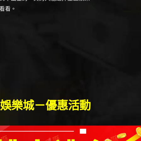
看看。
娛樂城－優惠活動