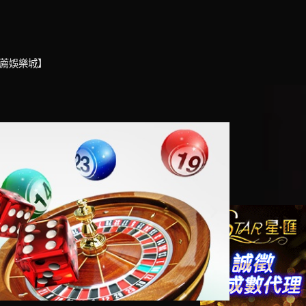
薦娛樂城】