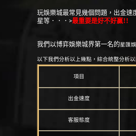
玩娛樂城最常見幾個問題，出金速
星等．．．
>
最重要是好不好贏!!
我們以博弈娛樂城界第一名的
星匯
以下我們分析以上幾點，綜合統整分析以
項目
出金速度
客服態度