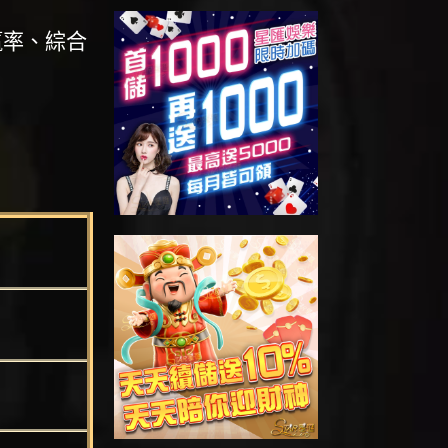
贏率、綜合