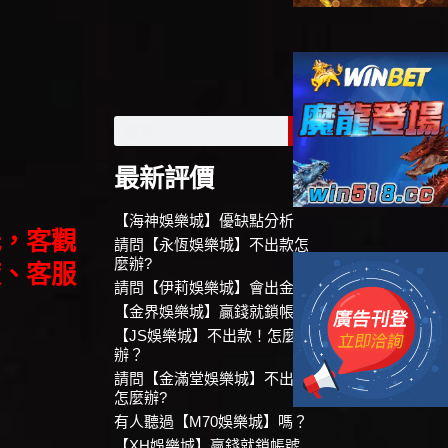
最新評價
【海神娛樂城】優缺點分析
低，客觀
請問【永恆娛樂城】不出款怎
麼辦?
度、客服
請問【伊莉娛樂城】會出金嗎?
【金界娛樂城】贏錢就鎖帳號
【JS娛樂城】不出款！怎麼
辦？
請問【金滿堂娛樂城】不出款
怎麼辦?
有人聽過【M70娛樂城】嗎？
【XH娛樂城】贏錢就鎖帳號