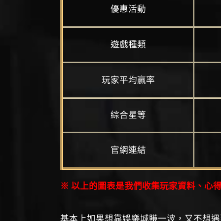
優惠活動
遊戲種類
玩家平均贏率
綜合星等
官網連結
※ 以上的圖表是我們收集玩家資料、心
基本上如果想靠娛樂城賺一波，又不想遇