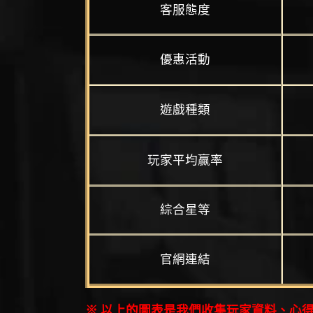
客服態度
優惠活動
遊戲種類
玩家平均贏率
綜合星等
官網連結
※ 以上的圖表是我們收集玩家資料、心