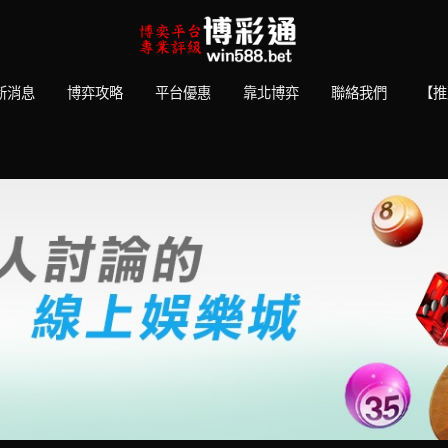
新消息
博弈攻略
平台優惠
靠北博弈
聯絡我們
【推