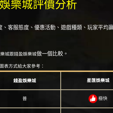
娛樂城
評價分析
度、客服態度、優惠活動、遊戲種類、玩家平均
做一個比較。
娛樂城
跟錢盈
娛樂城
圖表方式給大家參考：
星匯娛樂城
錢盈
娛樂城
極快
普