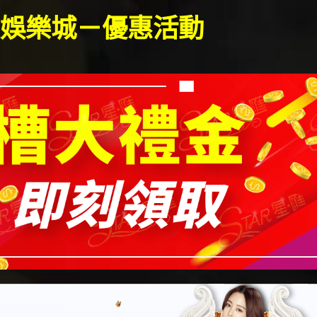
娛樂城－優惠活動