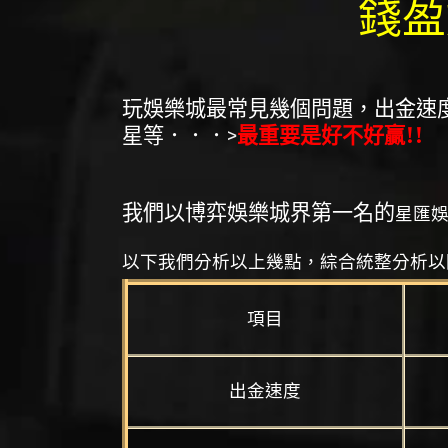
錢盈
玩娛樂城最常見幾個問題，出金速
星等．．．
>
最重要是好不好贏!!
我們以博弈娛樂城界第一名的
星匯
以下我們分析以上幾點，綜合統整分析以
項目
出金速度