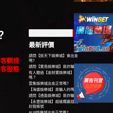
?
最新評價
請問【朕天下娛樂城】會出金
，客觀提
嗎?
請問【寶島娛樂城】是詐騙嗎?
、客服態
有人聽過【金財寶娛樂城】
嗎？
雲集娛樂城出金正常嗎?
【海盛娛樂城】是騙人的嗎?
請問【通盈娛樂城】是詐騙嗎?
【永豐娛樂城】超級爛贏錢就
封我帳號
AU8娛樂城出金正常嗎?