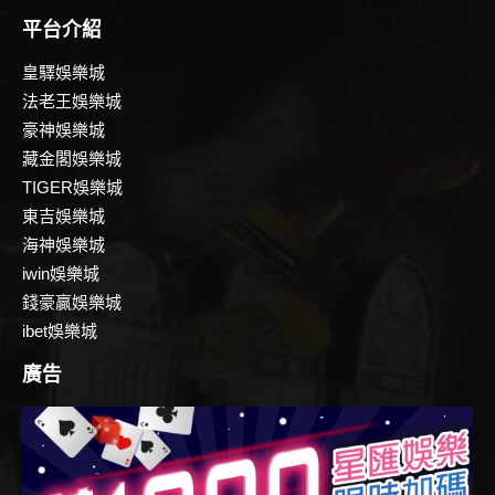
平台介紹
皇驛娛樂城
法老王娛樂城
豪神娛樂城
藏金閣娛樂城
TIGER娛樂城
東吉娛樂城
海神娛樂城
iwin娛樂城
錢豪贏娛樂城
ibet娛樂城
廣告