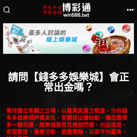
請問【錢多多娛樂城】會正
常出金嗎？
秉持獨立客觀之立場，以敬業負責之態度，分析錢
多多
娛樂城評價高低，客觀提出優缺點，讓您選擇
多一層保護。娛樂城最常見幾個問題，出金速度、
客服態度、優惠活動、遊戲種類、玩家平均贏率、