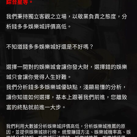
綜合星等。
我們秉持獨立客觀之立場，以敬業負責之態度，分
析錢多多娛樂城評價高低。
不知道錢多多娛樂城好還是不好嗎？
選擇一間對的娛樂城會讓你發大財，選擇錯的娛樂
城只會讓你覺得人生好難。
我們分析錢多多娛樂城優缺點，淺顯易懂的分析，
讓你知道如何選擇，基本上跟著我們前進，您離致
富的終點就前進一大步。
我們利用大數據分析娛樂城評價高低，分析娛樂城推薦的原
因，並提供娛樂城排行榜。
統整賺錢方法、娛樂城機率高、娛