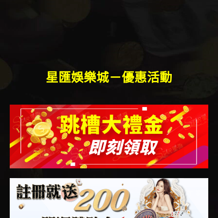
星匯娛樂城－優惠活動