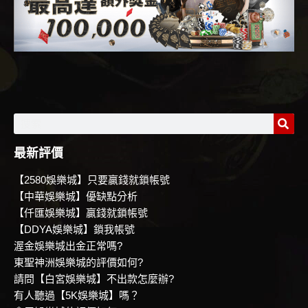
最新評價
【2580娛樂城】只要贏錢就鎖帳號
【中華娛樂城】優缺點分析
【仟匯娛樂城】贏錢就鎖帳號
【DDYA娛樂城】鎖我帳號
渥金娛樂城出金正常嗎?
東聖神洲娛樂城的評價如何?
請問【白宮娛樂城】不出款怎麼辦?
有人聽過【5K娛樂城】嗎？