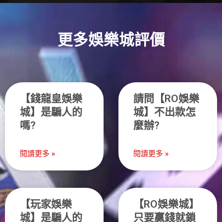
更多娛樂城評價
【錢龍皇娛樂
請問【RO娛樂
城】是騙人的
城】不出款怎
嗎?
麼辦?
閱讀更多 »
閱讀更多 »
【玩家娛樂
【RO娛樂城】
城】是騙人的
只要贏錢就鎖