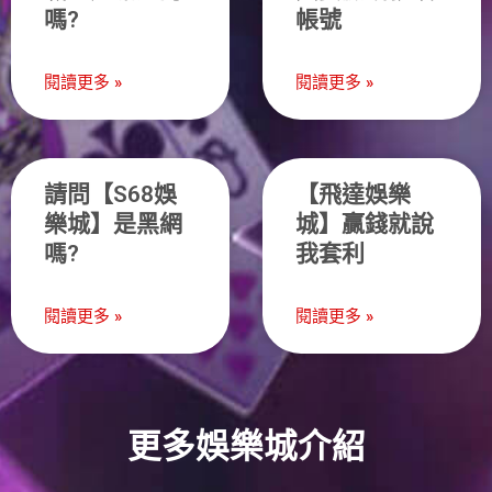
嗎?
帳號
閱讀更多 »
閱讀更多 »
請問【S68娛
【飛達娛樂
樂城】是黑網
城】贏錢就說
嗎?
我套利
閱讀更多 »
閱讀更多 »
更多娛樂城介紹