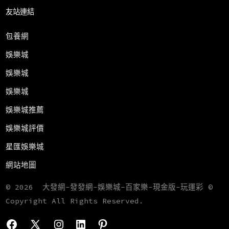
友站連結
包養網
娛樂城
娛樂城
娛樂城
娛樂城推薦
娛樂城評價
星匯娛樂城
網站地圖
© 2026
大發網-發發網-娛樂城-百家樂-現金版-玩運彩 ©
Copyright All Rights Reserved.