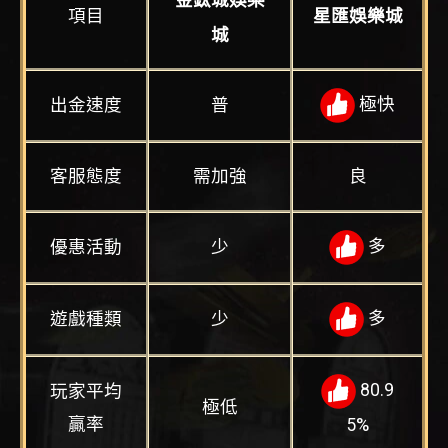
項目
星匯娛樂城
城
極快
出金速度
普
客服態度
需加強
良
多
優惠活動
少
多
遊戲種類
少
80.9
玩家平均
極低
贏率
5%