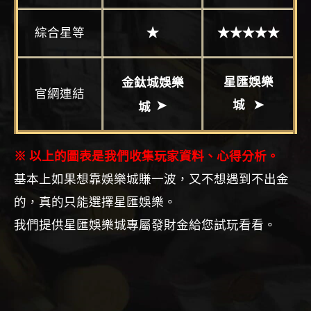
綜合星等
★
★★★★★
星匯娛樂
金鈦城
娛樂
官網連結
城
➤
➤
城
※ 以上的圖表是我們收集玩家資料、心得分析。
基本上如果想靠娛樂城賺一波，又不想遇到不出金
的，真的只能選擇星匯娛樂。
我們提供星匯娛樂城專屬發財金給您試玩看看。