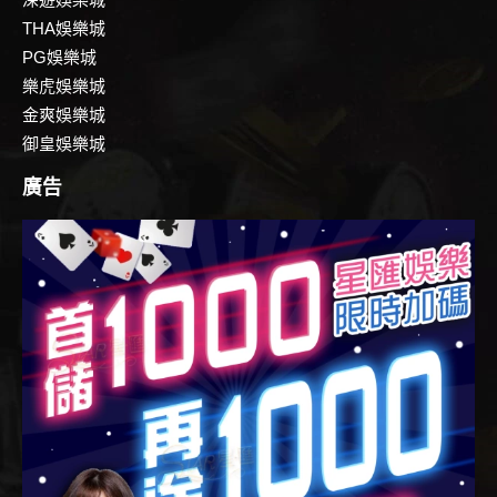
THA娛樂城
PG娛樂城
樂虎娛樂城
金爽娛樂城
御皇娛樂城
廣告