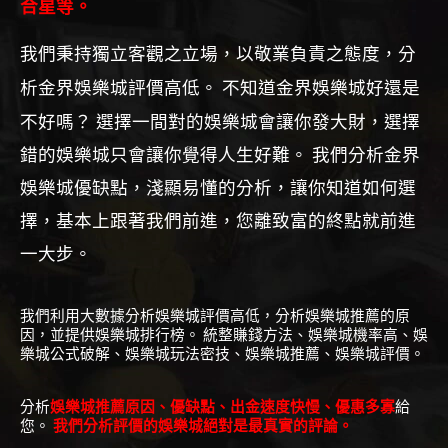
合星等。
我們秉持獨立客觀之立場，以敬業負責之態度，分
評價高低。
好還是
析金界
娛樂
城
不知道
金界娛樂城
不好嗎？
選擇一間對的娛樂城會讓你發大財，選擇
錯的娛樂城只會讓你覺得人生好難。
我們分析
金界
娛樂城
優缺點，淺顯易懂的分析，讓你知道如何選
擇，基本上跟著我們前進，您離致富的終點就前進
一大步。
我們利用大數據分析娛樂城評價高低，分析娛樂城推薦的原
因，並提供娛樂城排行榜。
統整賺錢方法、娛樂城機率高、娛
樂城公式破解、娛樂城玩法密技、娛樂城推薦、娛樂城評價。
分析
娛樂城推薦原因、優缺點、出金速度快慢、優惠多寡
給
您。
我們分析評價的娛樂城絕對是最真實的評論。