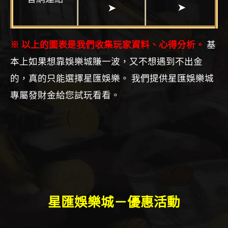
➤
➤
※ 以上的圖表是我們收集玩家資料、心得分析。
基
本上如果想靠娛樂城賺一波，又不想遇到不出金
的，真的只能選擇星匯娛樂。
我們提供
星匯娛樂城
專屬發財金給您試玩看看。
星匯娛樂城－優惠活動