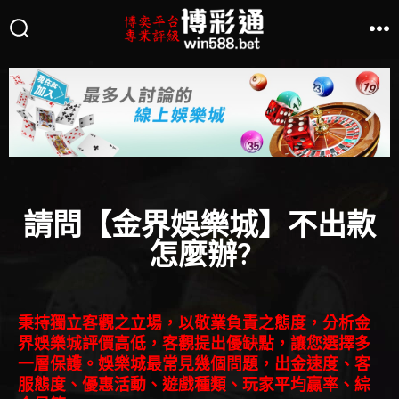
請問【金界娛樂城】不出款
怎麼辦?
秉持獨立客觀之立場，以敬業負責之態度，分析金
界
娛樂城評
價高低，客觀提出優缺點，讓您選擇多
一層保護。娛樂城最常見幾個問題，出金速度、客
服態度、優惠活動、遊戲種類、玩家平均贏率、綜