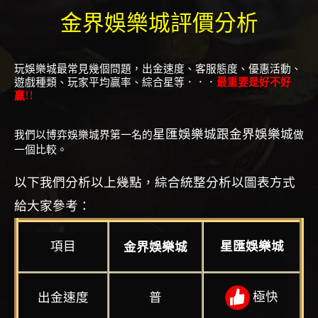
金界娛樂城
評價分析
玩娛樂城最常見幾個問題，出金速度、客服態度、優惠活動、
遊戲種類、玩家平均贏率、綜合星等．．．
最重要是好不好
贏!!
星匯娛樂城
跟金界
娛樂城
我們以博弈娛樂城界第一名的
做
一個比較。
以下我們分析以上幾點，綜合統整分析以圖表方式
給大家參考：
項目
星匯娛樂城
金界
娛樂城
極快
出金速度
普