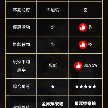
客服態度
需加強
良
多
優惠活動
少
多
遊戲種類
少
玩家平均
80.95%
極低
贏率
綜合星等
★
★★★★★
星匯娛樂城
金界
娛樂城
官網連結