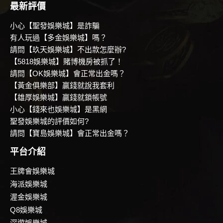
最新評價
小心【聖發娛樂城】是詐騙
有人玩過【多金娛樂城】嗎？
請問【玖天娛樂城】不出款怎麼辦?
【5818娛樂城】賭博機房被抓了！
請問【OK娛樂城】會正常出金嗎？
【黃金俱樂部】贏錢就說我套利
【雄厚娛樂城】贏錢就鎖帳號
小心【錢來也娛樂城】是黑網
聖發娛樂城的評價如何?
請問【寶島娛樂城】會正常出金嗎？
平台介紹
王牌會娛樂城
海派娛樂城
渥金娛樂城
Q8娛樂城
深遊娛樂城