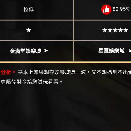
80.95%
極低
★
★★★★★
➤
星匯娛樂城
金滿堂
娛樂城
得分析。
基本上如果想靠娛樂城賺一波，又不想遇到不出
城
專屬發財金給您試玩看看。