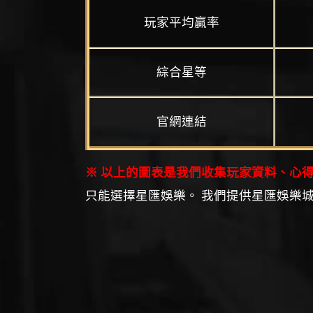
玩家平均贏率
綜合星等
官網連結
※ 以上的圖表是我們收集玩家資料、心
只能選擇星匯娛樂。
我們提供
星匯娛樂