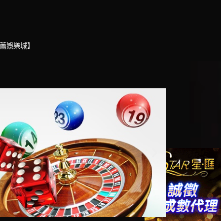
薦娛樂城】