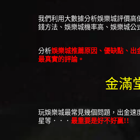
我們利用大數據分析娛樂城評價高
錢方法、娛樂城機率高、娛樂城公
分析
娛樂城推薦原因、優缺點、出
最真實的評論。
金滿
玩娛樂城最常見幾個問題，出金速
星等．．．
最重要是好不好贏!!