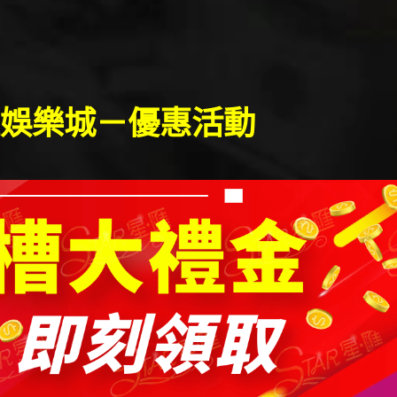
娛樂城－優惠活動