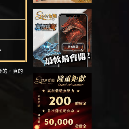
➤
金的，真的