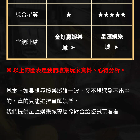
綜合星等
★
★★★★★
星匯娛樂
金好贏
娛樂
官網連結
城
➤
➤
城
※ 以上的圖表是我們收集玩家資料、心得分析。
基本上如果想靠娛樂城賺一波，又不想遇到不出金
的，真的只能選擇星匯娛樂。
我們提供星匯娛樂城專屬發財金給您試玩看看。