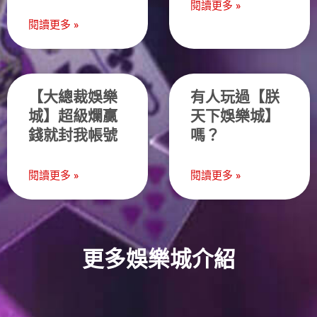
閱讀更多 »
閱讀更多 »
【大總裁娛樂
有人玩過【朕
城】超級爛贏
天下娛樂城】
錢就封我帳號
嗎？
閱讀更多 »
閱讀更多 »
更多娛樂城介紹