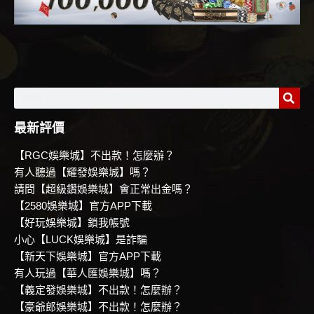
最新評價
【RGC娛樂城】不出款！怎麼辦？
有人聽過【耀發娛樂城】嗎？
請問【超級鑽娛樂城】會正常出金嗎？
【2580娛樂城】官方APP下載
【好玩娛樂城】鎖我帳號
小心【LUCK娛樂城】是詐騙
【新天下娛樂城】官方APP下載
有人玩過【華人匯娛樂城】嗎？
【義定發娛樂城】不出款！怎麼辦？
【豪爺郎娛樂城】不出款！怎麼辦？