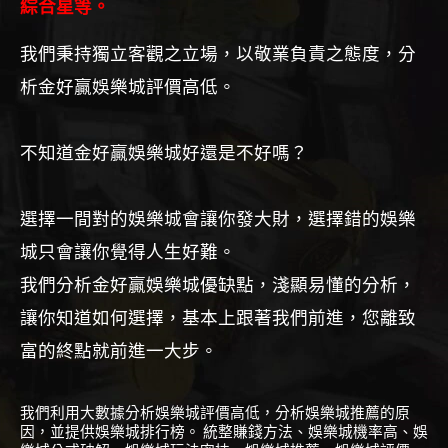
綜合星等。
我們秉持獨立客觀之立場，以敬業負責之態度，分
析金好贏娛樂城評價高低。
不知道金好贏娛樂城好還是不好嗎？
選擇一間對的娛樂城會讓你發大財，選擇錯的娛樂
城只會讓你覺得人生好難。
我們分析金好贏娛樂城優缺點，淺顯易懂的分析，
讓你知道如何選擇，基本上跟著我們前進，您離致
富的終點就前進一大步。
我們利用大數據分析娛樂城評價高低，分析娛樂城推薦的原
因，並提供娛樂城排行榜。
統整賺錢方法、娛樂城機率高、娛