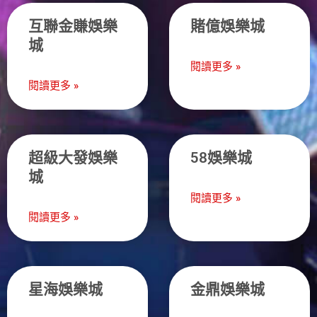
互聯金賺娛樂
賭億娛樂城
城
閱讀更多 »
閱讀更多 »
超級大發娛樂
58娛樂城
城
閱讀更多 »
閱讀更多 »
星海娛樂城
金鼎娛樂城