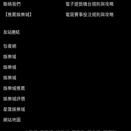
聯絡我們
電子遊藝機台規則與攻略
【推薦娛樂城】
電競賽事投注規則與攻略
友站連結
包養網
娛樂城
娛樂城
娛樂城
娛樂城推薦
娛樂城評價
星匯娛樂城
網站地圖