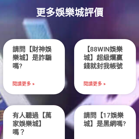
更多娛樂城評價
請問【財神娛
【88WIN娛樂
樂城】是詐騙
城】超級爛贏
嗎?
錢就封我帳號
閱讀更多 »
閱讀更多 »
有人聽過【萬
請問【17娛樂
家娛樂城】
城】是黑網嗎?
嗎？