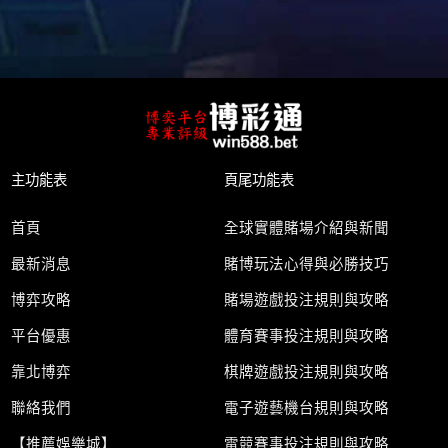
主功能表
頁尾功能表
首頁
全球實體賭場介紹與新聞
最新消息
賭博玩法心得與必勝技巧
博弈攻略
賭場遊戲投注規則與攻略
平台優惠
體育賽事投注規則與攻略
靠北博弈
棋牌遊戲投注規則與攻略
聯絡我們
電子遊藝機台規則與攻略
【推薦娛樂城】
電競賽事投注規則與攻略