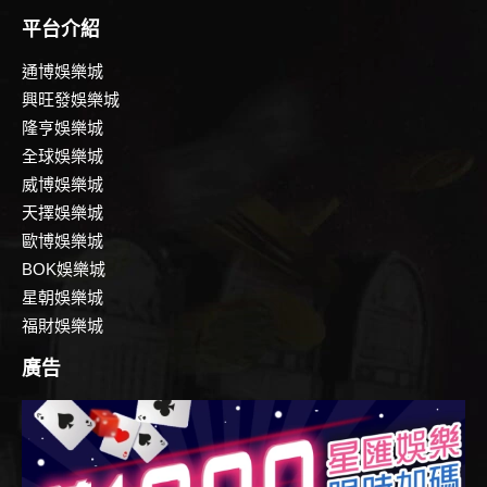
平台介紹
通博娛樂城
興旺發娛樂城
隆亨娛樂城
全球娛樂城
威博娛樂城
天擇娛樂城
歐博娛樂城
BOK娛樂城
星朝娛樂城
福財娛樂城
廣告