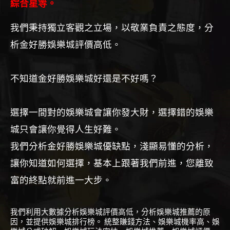
綜合星等。
我們秉持獨立客觀之立場，以敬業負責之態度，分
析金好勝娛樂城評價高低。
不知道金好勝娛樂城好還是不好嗎？
選擇一間對的娛樂城會讓你發大財，選擇錯的娛樂
城只會讓你覺得人生好難。
我們分析金好勝娛樂城優缺點，淺顯易懂的分析，
讓你知道如何選擇，基本上跟著我們前進，您離致
富的終點就前進一大步。
我們利用大數據分析娛樂城評價高低，分析娛樂城推薦的原
因，並提供娛樂城排行榜。
統整賺錢方法、娛樂城機率高、娛