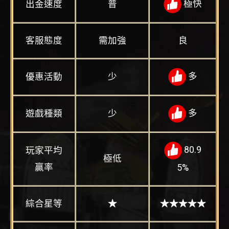
極快
出金速度
普
客服態度
需加強
良
多
優惠活動
少
多
遊戲種類
少
80.9
玩家平均
極低
贏率
5%
綜合星等
★
★★★★★