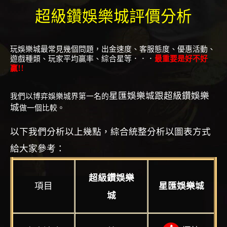
超級鑽娛樂城
評價分析
玩娛樂城最常見幾個問題，出金速度、客服態度、優惠活動、
遊戲種類、玩家平均贏率、綜合星等．．．
最重要是好不好
贏!!
星匯娛樂城
跟超級鑽
娛樂
我們以博弈娛樂城界第一名的
城
做一個比較。
以下我們分析以上幾點，綜合統整分析以圖表方式
給大家參考：
超級鑽
娛樂
項目
星匯娛樂城
城