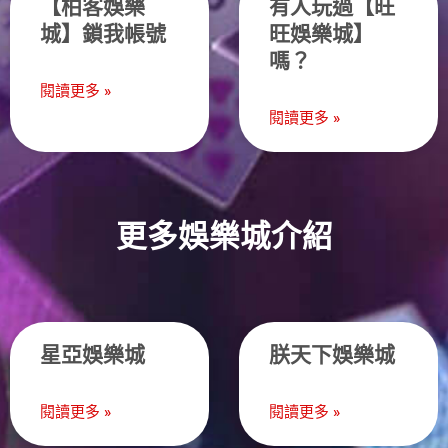
【柏客娛樂
有人玩過【旺
城】鎖我帳號
旺娛樂城】
嗎？
閱讀更多 »
閱讀更多 »
更多娛樂城介紹
星亞娛樂城
朕天下娛樂城
閱讀更多 »
閱讀更多 »