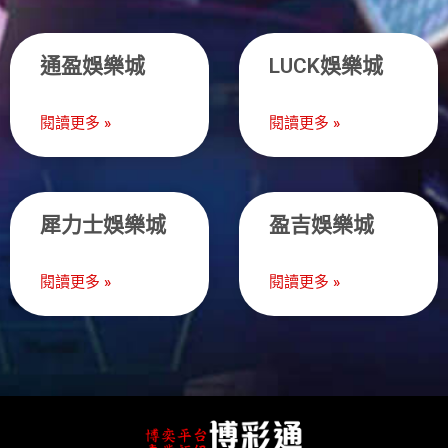
通盈娛樂城
LUCK娛樂城
閱讀更多 »
閱讀更多 »
犀力士娛樂城
盈吉娛樂城
閱讀更多 »
閱讀更多 »