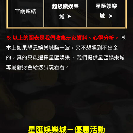
星匯娛樂
超級鑽
娛樂
官網連結
城
➤
➤
城
※ 以上的圖表是我們收集玩家資料、心得分析。
基
本上如果想靠娛樂城賺一波，又不想遇到不出金
的，真的只能選擇星匯娛樂。
我們提供
星匯娛樂城
專屬發財金給您試玩看看。
星匯娛樂城－優惠活動