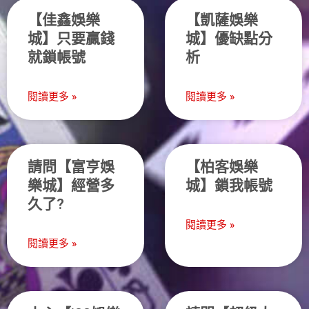
【佳鑫娛樂
【凱薩娛樂
城】只要贏錢
城】優缺點分
就鎖帳號
析
閱讀更多 »
閱讀更多 »
請問【富亨娛
【柏客娛樂
樂城】經營多
城】鎖我帳號
久了?
閱讀更多 »
閱讀更多 »