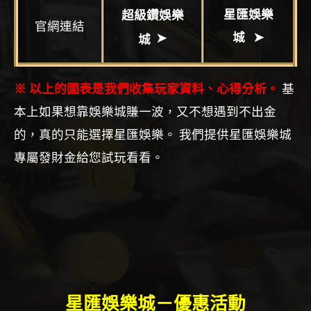
星匯娛樂
超級鑽
娛樂
官網連結
城
➤
➤
城
※ 以上的圖表是我們收集玩家資料、心得分析。
基
本上如果想靠娛樂城賺一波，又不想遇到不出金
的，真的只能選擇星匯娛樂。
我們提供
星匯娛樂城
專屬發財金給您試玩看看。
星匯娛樂城－優惠活動