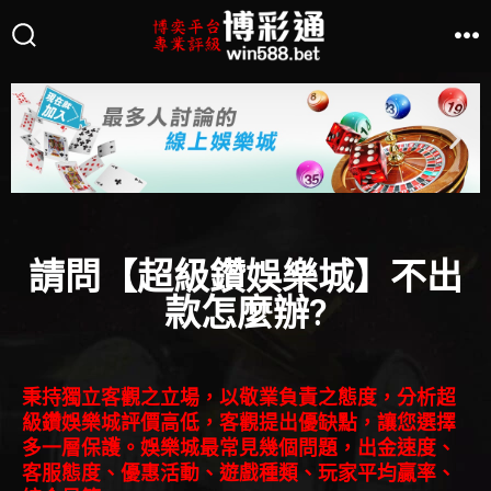
請問【超級鑽娛樂城】不出
款怎麼辦?
秉持獨立客觀之立場，以敬業負責之態度，分析超
級鑽
娛樂城評
價高低，客觀提出優缺點，讓您選擇
多一層保護。娛樂城最常見幾個問題，出金速度、
客服態度、優惠活動、遊戲種類、玩家平均贏率、