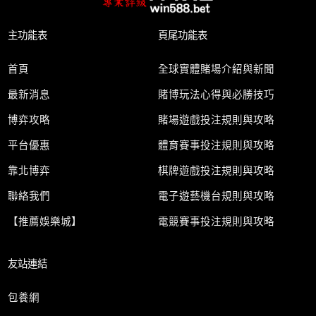
主功能表
頁尾功能表
首頁
全球實體賭場介紹與新聞
最新消息
賭博玩法心得與必勝技巧
博弈攻略
賭場遊戲投注規則與攻略
平台優惠
體育賽事投注規則與攻略
靠北博弈
棋牌遊戲投注規則與攻略
聯絡我們
電子遊藝機台規則與攻略
【推薦娛樂城】
電競賽事投注規則與攻略
友站連結
包養網