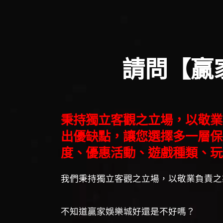
請問【贏
秉持獨立客觀之立場，以敬業
出優缺點，讓您選擇多一層保
度、優惠活動、遊戲種類、玩
我們秉持獨立客觀之立場，以敬業負責之
不知道贏家娛樂城好還是不好嗎？