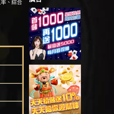
贏率、綜合