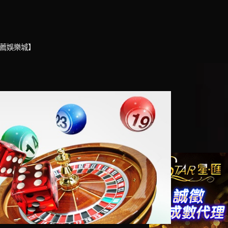
薦娛樂城】