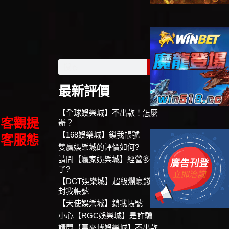
最新評價
【全球娛樂城】不出款！怎麼
，客觀提
辦？
【168娛樂城】鎖我帳號
、客服態
雙贏娛樂城的評價如何?
請問【贏家娛樂城】經營多久
了?
【DCT娛樂城】超級爛贏錢就
封我帳號
【天使娛樂城】鎖我帳號
小心【RGC娛樂城】是詐騙
請問【萬來博娛樂城】不出款