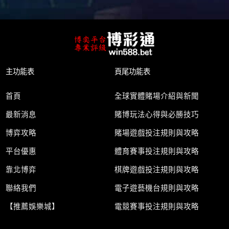
主功能表
頁尾功能表
首頁
全球實體賭場介紹與新聞
最新消息
賭博玩法心得與必勝技巧
博弈攻略
賭場遊戲投注規則與攻略
平台優惠
體育賽事投注規則與攻略
靠北博弈
棋牌遊戲投注規則與攻略
聯絡我們
電子遊藝機台規則與攻略
【推薦娛樂城】
電競賽事投注規則與攻略