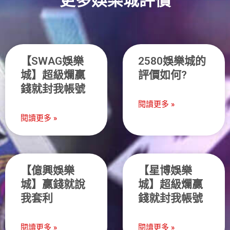
更多娛樂城評價
【SWAG娛樂
2580娛樂城的
城】超級爛贏
評價如何?
錢就封我帳號
閱讀更多 »
閱讀更多 »
【億興娛樂
【星博娛樂
城】贏錢就說
城】超級爛贏
我套利
錢就封我帳號
閱讀更多 »
閱讀更多 »