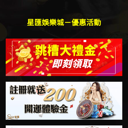
星匯娛樂城－優惠活動