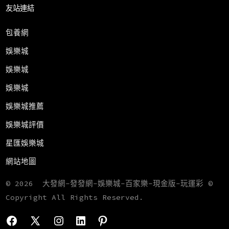
友站連結
包養網
娛樂城
娛樂城
娛樂城
娛樂城推薦
娛樂城評價
星匯娛樂城
網站地圖
© 2026
大發網-發發網-娛樂城-百家樂-現金版-玩運彩 ©
Copyright All Rights Reserved.