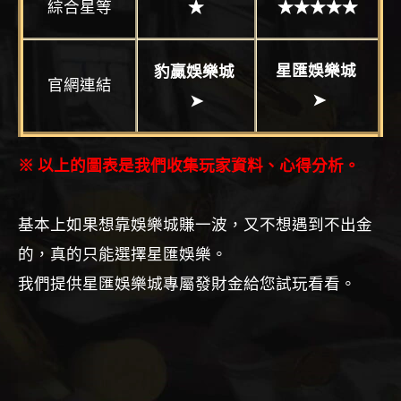
綜合星等
★
★★★★★
星匯娛樂城
豹贏
娛樂城
官網連結
➤
➤
※ 以上的圖表是我們收集玩家資料、心得分析。
基本上如果想靠娛樂城賺一波，又不想遇到不出金
的，真的只能選擇星匯娛樂。
我們提供星匯娛樂城專屬發財金給您試玩看看。