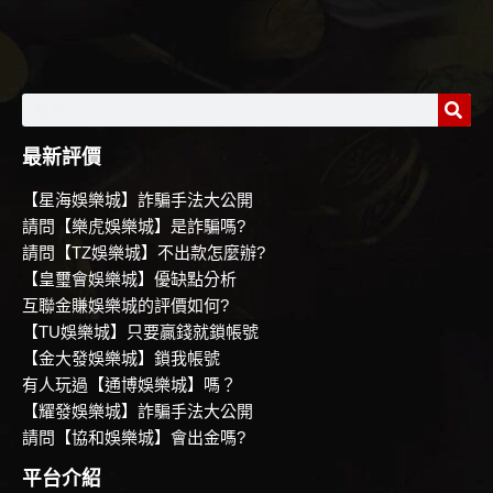
最新評價
【星海娛樂城】詐騙手法大公開
請問【樂虎娛樂城】是詐騙嗎?
請問【TZ娛樂城】不出款怎麼辦?
【皇璽會娛樂城】優缺點分析
互聯金賺娛樂城的評價如何?
【TU娛樂城】只要贏錢就鎖帳號
【金大發娛樂城】鎖我帳號
有人玩過【通博娛樂城】嗎？
【耀發娛樂城】詐騙手法大公開
請問【協和娛樂城】會出金嗎?
平台介紹