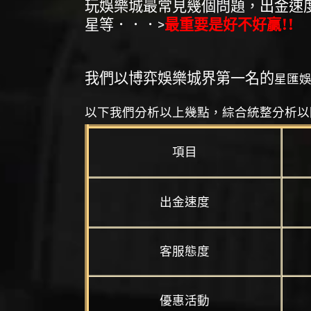
玩娛樂城最常見幾個問題，出金速
星等．．．
>
最重要是好不好贏!!
我們以博弈娛樂城界第一名的
星匯
以下我們分析以上幾點，綜合統整分析以
項目
出金速度
客服態度
優惠活動