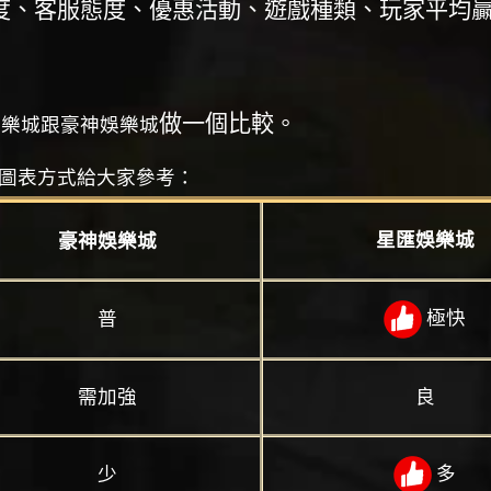
度、客服態度、優惠活動、遊戲種類、玩家平均
做一個比較。
娛樂城
跟豪神
娛樂城
圖表方式給大家參考：
星匯娛樂城
豪神
娛樂城
極快
普
需加強
良
多
少