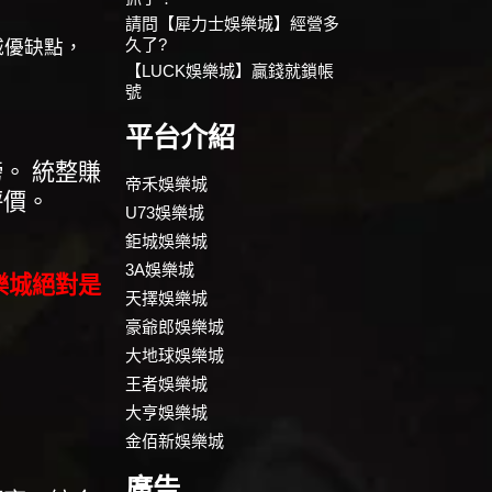
請問【犀力士娛樂城】經營多
久了?
城優缺點，
【LUCK娛樂城】贏錢就鎖帳
號
平台介紹
榜。
統整賺
帝禾娛樂城
評價。
U73娛樂城
鉅城娛樂城
3A娛樂城
樂城絕對是
天擇娛樂城
豪爺郎娛樂城
大地球娛樂城
王者娛樂城
大亨娛樂城
金佰新娛樂城
廣告