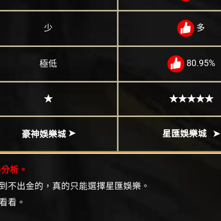
多
少
80.95%
極低
★
★★★★★
➤
星匯娛樂城
➤
豪神
娛樂城
得分析。
到不出金的，真的只能選擇星匯娛樂。
看看。