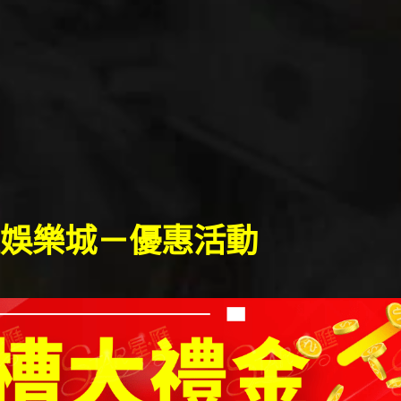
娛樂城－優惠活動