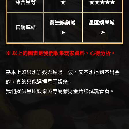
綜合星等
★
★★★★★
星匯娛樂城
萬達
娛樂城
官網連結
➤
➤
※ 以上的圖表是我們收集玩家資料、心得分析。
基本上如果想靠娛樂城賺一波，又不想遇到不出金
的，真的只能選擇星匯娛樂。
我們提供星匯娛樂城專屬發財金給您試玩看看。