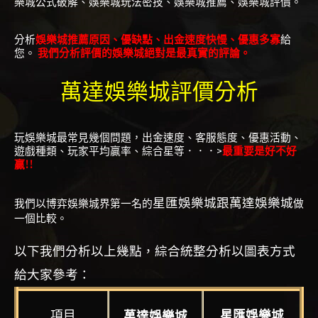
樂城公式破解、娛樂城玩法密技、娛樂城推薦、娛樂城評價。
分析
娛樂城推薦原因、優缺點、出金速度快慢、優惠多寡
給
您。
我們分析評價的娛樂城絕對是最真實的評論。
萬達娛樂城
評價分析
玩娛樂城最常見幾個問題，出金速度、客服態度、優惠活動、
遊戲種類、玩家平均贏率、綜合星等．．．
>
最重要是好不好
贏!!
星匯娛樂城
跟萬達
娛樂城
我們以博弈娛樂城界第一名的
做
一個比較。
以下我們分析以上幾點，綜合統整分析以圖表方式
給大家參考：
項目
星匯娛樂城
萬達
娛樂城