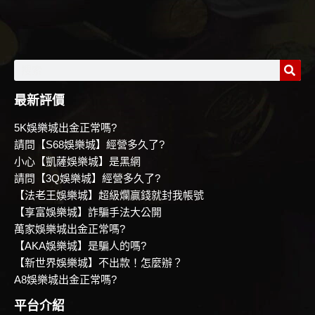
最新評價
5K娛樂城出金正常嗎?
請問【S68娛樂城】經營多久了?
小心【凱薩娛樂城】是黑網
請問【3Q娛樂城】經營多久了?
【法老王娛樂城】超級爛贏錢就封我帳號
【享富娛樂城】詐騙手法大公開
萬家娛樂城出金正常嗎?
【AKA娛樂城】是騙人的嗎?
【新世界娛樂城】不出款！怎麼辦？
A8娛樂城出金正常嗎?
平台介紹