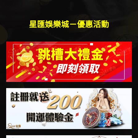
星匯娛樂城－優惠活動