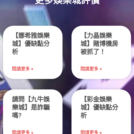
更多娛樂城評價
【娜希雅娛樂
【力晶娛樂
城】優缺點分
城】賭博機房
析
被抓了！
閱讀更多 »
閱讀更多 »
請問【九牛娛
【彩金娛樂
樂城】是詐騙
城】優缺點分
嗎?
析
閱讀更多 »
閱讀更多 »