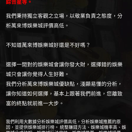
綜合星等。
我們秉持獨立客觀之立場，以敬業負責之態度，分
析萬來博娛樂城評價高低。
不知道萬來博娛樂城好還是不好嗎？
選擇一間對的娛樂城會讓你發大財，選擇錯的娛樂
城只會讓你覺得人生好難。
我們分析萬來博娛樂城優缺點，淺顯易懂的分析，
讓你知道如何選擇，基本上跟著我們前進，您離致
富的終點就前進一大步。
我們利用大數據分析娛樂城評價高低，分析娛樂城推薦的原
因，並提供娛樂城排行榜。
統整賺錢方法、娛樂城機率高、娛