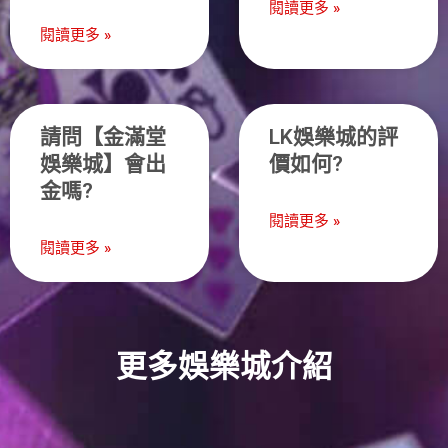
閱讀更多 »
閱讀更多 »
請問【金滿堂
LK娛樂城的評
娛樂城】會出
價如何?
金嗎?
閱讀更多 »
閱讀更多 »
更多娛樂城介紹