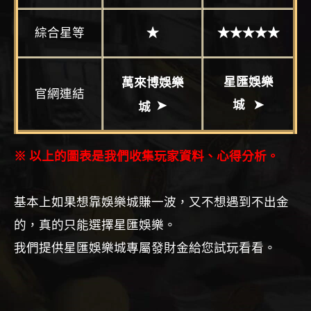
綜合星等
★
★★★★★
星匯娛樂
萬來博
娛樂
官網連結
城
➤
➤
城
※ 以上的圖表是我們收集玩家資料、心得分析。
基本上如果想靠娛樂城賺一波，又不想遇到不出金
的，真的只能選擇星匯娛樂。
我們提供星匯娛樂城專屬發財金給您試玩看看。