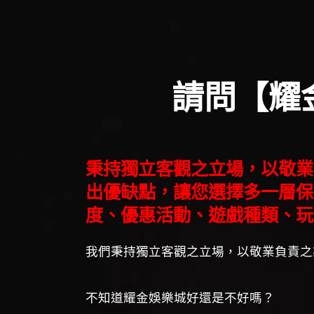
請問【耀
秉持獨立客觀之立場，以敬業
出優缺點，讓您選擇多一層保
度、優惠活動、遊戲種類、玩
我們秉持獨立客觀之立場，以敬業負責之
不知道耀金娛樂城好還是不好嗎？