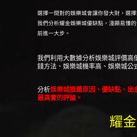
選擇一間對的娛樂城會讓你發大財，選擇
我們分析耀金娛樂城優缺點，淺顯易懂的
前進一大步。
我們利用大數據分析娛樂城評價高
錢方法、娛樂城機率高、娛樂城公
分析
娛樂城推薦原因、優缺點、出
最真實的評論。
耀金