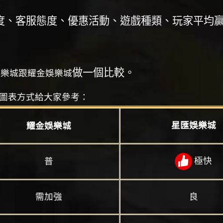
度、客服態度、優惠活動、遊戲種類、玩家平均
做一個比較。
娛樂城
跟耀金
娛樂城
圖表方式給大家參考：
星匯娛樂城
耀金
娛樂城
極快
普
需加強
良