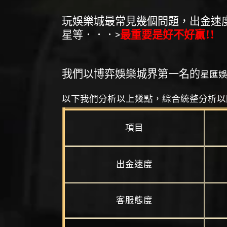
玩娛樂城最常見幾個問題，出金速
星等．．．
>
最重要是好不好贏!!
我們以博弈娛樂城界第一名的
星匯
以下我們分析以上幾點，綜合統整分析以
項目
出金速度
客服態度