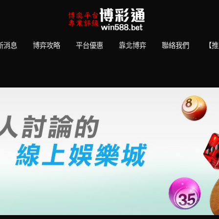
新消息
博弈攻略
平台優惠
靠北博弈
聯絡我們
【推