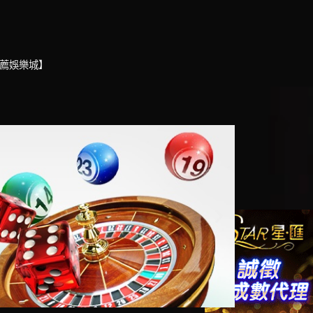
薦娛樂城】