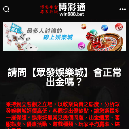
請問【眾發娛樂城】會正常
出金嗎？
秉持獨立客觀之立場，以敬業負責之態度，分析眾
發
娛樂城評
價高低，客觀提出優缺點，讓您選擇多
一層保護。娛樂城最常見幾個問題，出金速度、客
服態度、優惠活動、遊戲種類、玩家平均贏率、綜