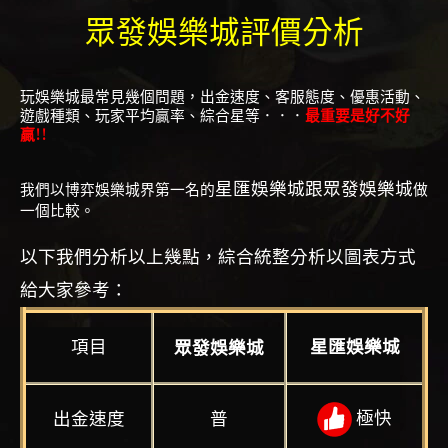
眾發娛樂城
評價分析
玩娛樂城最常見幾個問題，出金速度、客服態度、優惠活動、
遊戲種類、玩家平均贏率、綜合星等．．．
最重要是好不好
贏!!
星匯娛樂城
跟眾發
娛樂城
我們以博弈娛樂城界第一名的
做
一個比較。
以下我們分析以上幾點，綜合統整分析以圖表方式
給大家參考：
項目
星匯娛樂城
眾發
娛樂城
極快
出金速度
普