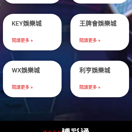
KEY娛樂城
王牌會娛樂城
閱讀更多 »
閱讀更多 »
WX娛樂城
利亨娛樂城
閱讀更多 »
閱讀更多 »