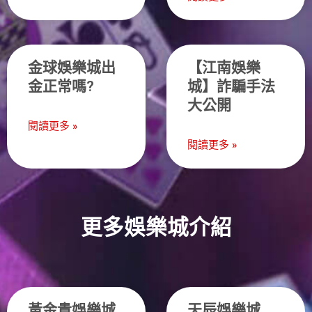
金球娛樂城出
【江南娛樂
金正常嗎?
城】詐騙手法
大公開
閱讀更多 »
閱讀更多 »
更多娛樂城介紹
黃金貴娛樂城
天辰娛樂城