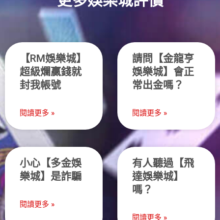
更多娛樂城評價
【RM娛樂城】
請問【金龍亨
超級爛贏錢就
娛樂城】會正
封我帳號
常出金嗎？
閱讀更多 »
閱讀更多 »
小心【多金娛
有人聽過【飛
樂城】是詐騙
達娛樂城】
嗎？
閱讀更多 »
閱讀更多 »