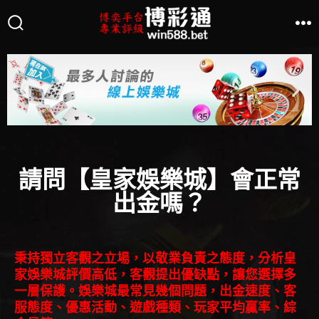
請問【皇家娛樂城】會正常
出金嗎？
秉持獨立客觀之立場，以敬業負責之態度，分析皇
家
娛樂城評價高低，客觀提出優缺點，讓您選擇多
一層保護。娛樂城最常見幾個問題，出金速度、客
服態度、優惠活動、遊戲種類、玩家平均贏率、綜